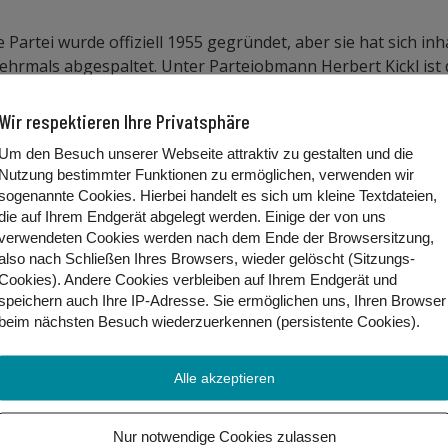
e Partei wurde offiziell 1955 gegründet, aber sie hat sich inha
 mehrmals abgespaltet.
Unter Parteiobmann
Herbert Kickl ist 
ahren belegen die Freiheitlichen Platz 1 in jeder Umfrage mit
die Grünen und NEOS haben eine Koalition mit der FPÖ bzw.
Wir respektieren Ihre Privatsphäre
ich auch mehrmals gegen Kickl ausgesprochen.
Um den Besuch unserer Webseite attraktiv zu gestalten und die
Nutzung bestimmter Funktionen zu ermöglichen, verwenden wir
sogenannte Cookies. Hierbei handelt es sich um kleine Textdateien,
die auf Ihrem Endgerät abgelegt werden. Einige der von uns
verwendeten Cookies werden nach dem Ende der Browsersitzung,
. Davor war er unter der Schwarz-Blauen Bundesregierung
also nach Schließen Ihres Browsers, wieder gelöscht (Sitzungs-
in der Partei als Redenschreiber von seinen Vorgängern Jör
Cookies). Andere Cookies
verbleiben auf Ihrem Endgerät
und
inen Lockdown ein, später positionierte er sich gegen das
speichern auch Ihre IP-Adresse. Sie
ermöglichen uns, Ihren Browser
bezeichnet sich selbst als Volkskanzler.
beim nächsten Besuch wiederzuerkennen (persistente Cookies)
.
Alle akzeptieren
rreich — Festung Freiheit“. Das erste betrifft das ganze La
ien weiterverwenden. Das bekannteste Thema der FPÖ ist wo
Nur notwendige Cookies zulassen
n im Land haben. Dazu sollen die Grenzen stärker kontroll