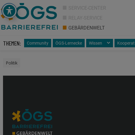
SERVICE-CENTER
RELAY-SERVICE
GEBÄRDENWELT
THEMEN:
Community
ÖGS-Lernecke
Wissen
Kooperat
Politik