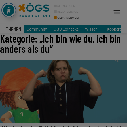
SERVICE-CENTER
RELAY-SERVICE
GEBÄRDENWELT
THEMEN:
Community
ÖGS-Lernecke
Wissen
Kooperatio
Kategorie: „Ich bin wie du, ich bin
anders als du“