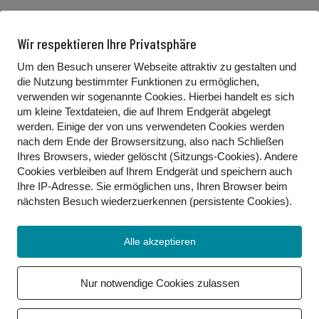
Wir respektieren Ihre Privatsphäre
Um den Besuch unserer Webseite attraktiv zu gestalten und
die Nutzung bestimmter Funktionen zu ermöglichen,
Kinderbuch: Teil 5. „Ich bin wie du, ich bin
verwenden wir sogenannte Cookies. Hierbei handelt es sich
anders als du“
um kleine Textdateien, die auf Ihrem Endgerät abgelegt
werden. Einige der von uns verwendeten Cookies werden
13. Oktober 2023
nach dem Ende der Browsersitzung, also nach Schließen
Wer ist dein bester Freund oder beste Freundin aus der
Ihres Browsers, wieder gelöscht (Sitzungs-Cookies). Andere
Schule? Heute erzählt uns Enes, wie er gemeinsam mit seinem
Cookies
verbleiben auf Ihrem Endgerät
und speichern auch
Cousin in die Schule geht.
Ihre IP-Adresse. Sie
ermöglichen uns, Ihren Browser beim
nächsten Besuch wiederzuerkennen (persistente Cookies)
.
Weiterlesen
Alle akzeptieren
Nur notwendige Cookies zulassen