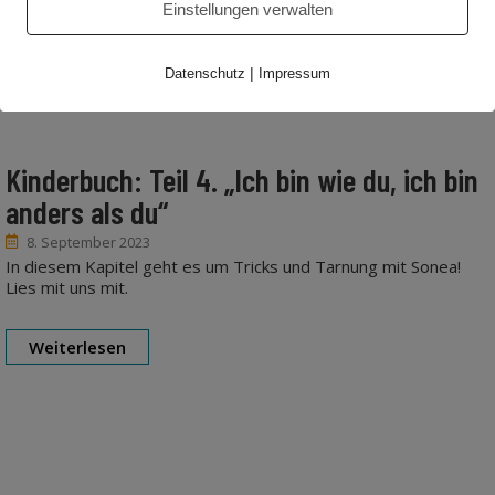
Einstellungen verwalten
|
Datenschutz
Impressum
Kinderbuch: Teil 4. „Ich bin wie du, ich bin
anders als du“
8. September 2023
In diesem Kapitel geht es um Tricks und Tarnung mit Sonea!
Lies mit uns mit.
Weiterlesen