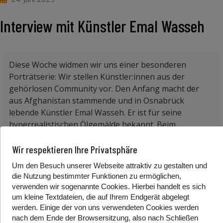
Interview mit Künstler Emal Wasseh
Diese Woche widmen wir uns einer besonderen
Porträtserie: Wir stellen Künstler:innen aus der
gehörlosen Community vor. Den Anfang macht der
aus Afghanistan stammende und in Osnabrück
lebende Künstler Emal Wasseh. Er ist für seine
hyperrealistischen Ölgemälde bekannt. Beim
Hyperrealismus handelt es sich um eine
Kunstrichtung, die sich durch eine extreme
Wir respektieren Ihre Privatsphäre
Detailgenauigkeit und eine fast fotografische
Um den Besuch unserer Webseite attraktiv zu gestalten und
Darstellung der Wirklichkeit auszeichnet. Ziel ist es,
die Nutzung bestimmter Funktionen zu ermöglichen,
eine „überschärfte Realität“ zu schaffen, die oft über
verwenden wir sogenannte Cookies. Hierbei handelt es sich
das hinausgeht, was das bloße Auge wahrnehmen
um kleine Textdateien, die auf Ihrem Endgerät abgelegt
kann
.
Dabei verzichtet der Künstler weitgehend auf
werden. Einige der von uns verwendeten Cookies werden
nach dem Ende der Browsersitzung, also nach Schließen
subjektive Interpretationen und konzentriert sich