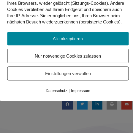
Ihres Browsers, wieder gelöscht (Sitzungs-Cookies). Andere
stattdessen auf eine technische Umsetzung, die den
Cookies
verbleiben auf Ihrem Endgerät
und speichern auch
Betrachter sowohl fasziniert als auch zum
Ihre IP-Adresse. Sie
ermöglichen uns, Ihren Browser beim
Nachdenken anregt. Wir haben ihn zum Interview
nächsten Besuch wiederzuerkennen (persistente Cookies)
.
getroffen.
Alle akzeptieren
Alternativlink:
Youtube
Nur notwendige Cookies zulassen
Foto/Video Credits: Gebaerdenwelt.tv
Einstellungen verwalten
Beitrag teilen
|
Datenschutz
Impressum