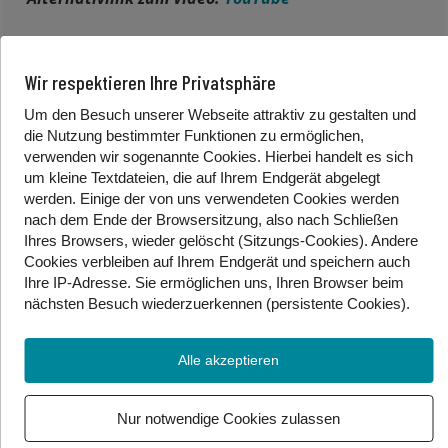
An diesem Tag waren Amanda Jovanovic, Carina Kilinc
Wir respektieren Ihre Privatsphäre
und Alice Hu im Studio. Mittlerweile ist das Team auf 6
Um den Besuch unserer Webseite attraktiv zu gestalten und
Personen geschrumpft:
die Nutzung bestimmter Funktionen zu ermöglichen,
verwenden wir sogenannte Cookies. Hierbei handelt es sich
Alice Hu aus Shanghai
um kleine Textdateien, die auf Ihrem Endgerät abgelegt
Amanda Jovanovic aus Wien
werden. Einige der von uns verwendeten Cookies werden
Anja Burkhardt aus Linz
nach dem Ende der Browsersitzung, also nach Schließen
Carina Kilinc aus Wien
Ihres Browsers, wieder gelöscht (Sitzungs-Cookies). Andere
David Obermaier aus Graz
Cookies
verbleiben auf Ihrem Endgerät
und speichern auch
Ihre IP-Adresse. Sie
ermöglichen uns, Ihren Browser beim
Julia Kulda-Hroch aus Berlin
nächsten Besuch wiederzuerkennen (persistente Cookies)
.
Die 35 Lieder haben sie unter sich aufgeteilt. Beim
Casting haben wir Anja, Carina und David
Alle akzeptieren
kennengelernt, die Videos findet man hier:
ESC-Casting: Wir stellen Carina Kilinc vor
Nur notwendige Cookies zulassen