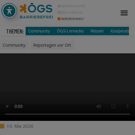
SERVICE-CENTER
RELAY-SERVICE
GEBÄRDENWELT
Info Cor
Über uns
THEMEN:
Community
ÖGS-Lernecke
Wissen
Kooperation
Community
,
Reportagen vor Ort
10. Mai 2026