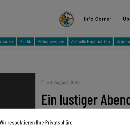
GeKi
Info Corner
Üb
ationen
Politik
Aktionswoche
Aktuelle Nachrichten
Grenze
23. August 2025
Ein lustiger Abend
Schönbauer
Wir respektieren Ihre Privatsphäre