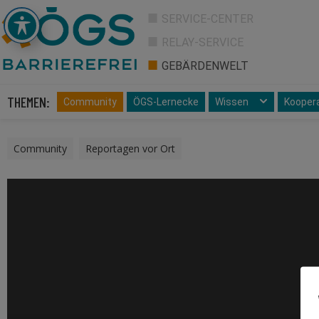
SERVICE-CENTER
RELAY-SERVICE
GEBÄRDENWELT
THEMEN:
Community
ÖGS-Lernecke
Wissen
Kooper
Community
,
Reportagen vor Ort