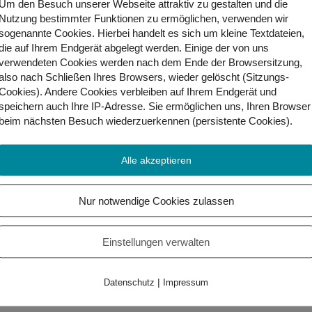
Um den Besuch unserer Webseite attraktiv zu gestalten und die
Nutzung bestimmter Funktionen zu ermöglichen, verwenden wir
sogenannte Cookies. Hierbei handelt es sich um kleine Textdateien,
die auf Ihrem Endgerät abgelegt werden. Einige der von uns
verwendeten Cookies werden nach dem Ende der Browsersitzung,
also nach Schließen Ihres Browsers, wieder gelöscht (Sitzungs-
Cookies). Andere Cookies
verbleiben auf Ihrem Endgerät
und
speichern auch Ihre IP-Adresse. Sie
ermöglichen uns, Ihren Browser
beim nächsten Besuch wiederzuerkennen (persistente Cookies)
.
nn es nur lustig werden! Umso mehr, wenn es glei
how von Gebärdenverse zum Interview getroffen.
Alle akzeptieren
Nur notwendige Cookies zulassen
Einstellungen verwalten
|
Datenschutz
Impressum