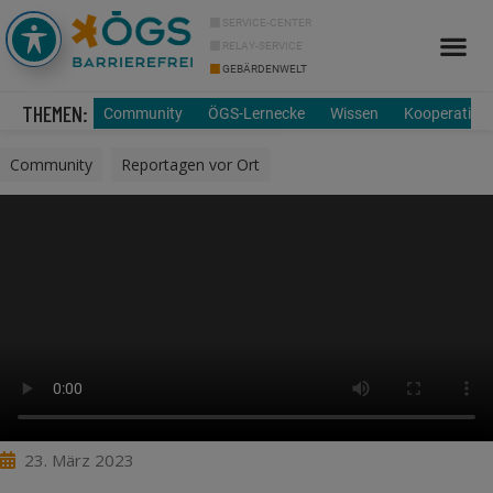
SERVICE-CENTER
RELAY-SERVICE
GEBÄRDENWELT
Info Cor
Über uns
THEMEN:
Community
ÖGS-Lernecke
Wissen
Kooperation
Community
,
Reportagen vor Ort
23. März 2023