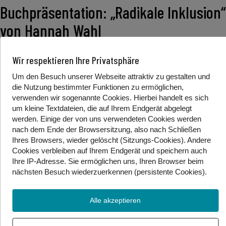
Buchpräsentation: „Radikale Inklusion“
von Hannah Wahl
Wir respektieren Ihre Privatsphäre
In ihrem neuen Buch „Radikale Inklusion“
Um den Besuch unserer Webseite attraktiv zu gestalten und
fordert Autorin Hannah Wahl grundlegende
die Nutzung bestimmter Funktionen zu ermöglichen,
Veränderungen beim Thema Inklusion. Wir
verwenden wir sogenannte Cookies. Hierbei handelt es sich
waren bei der Präsentation in der Wiener
um kleine Textdateien, die auf Ihrem Endgerät abgelegt
werden. Einige der von uns verwendeten Cookies werden
Hauptbücherei mitdabei und haben mit ihr
nach dem Ende der Browsersitzung, also nach Schließen
darüber gesprochen.
Ihres Browsers, wieder gelöscht (Sitzungs-Cookies). Andere
Cookies
verbleiben auf Ihrem Endgerät
und speichern auch
Ihre IP-Adresse. Sie
ermöglichen uns, Ihren Browser beim
Foto/Video Credits: Gebärdenwelt.tv
nächsten Besuch wiederzuerkennen (persistente Cookies)
.
Beitrag teilen
Alle akzeptieren