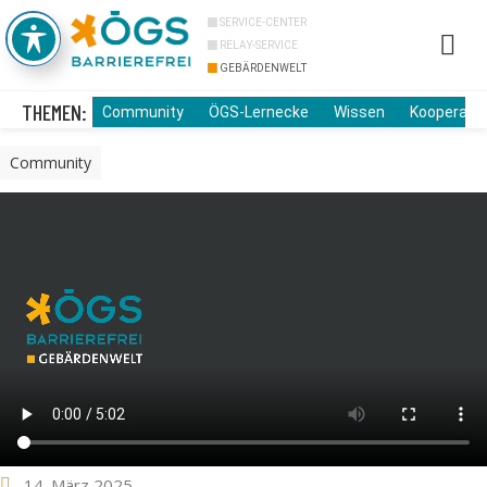
SERVICE-CENTER
RELAY-SERVICE
GEBÄRDENWELT
Info Cor
Über uns
THEMEN:
Community
ÖGS-Lernecke
Wissen
Kooperati
Community
14. März 2025