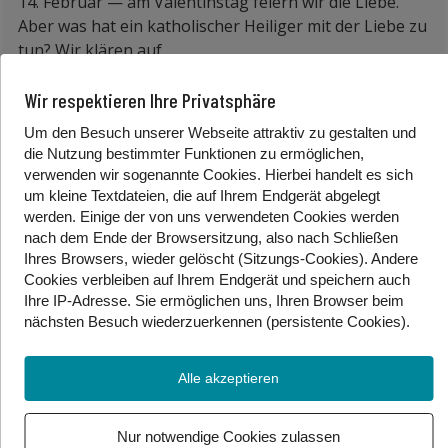
14. Februar —
am Valentinstag feiern wir die Liebe.
Aber was hat ein katholischer Heiliger mit der Liebe zu
tun? Wir klären auf.
Wer war St. Valentin?
Valentin von Terni
war ein
Wir respektieren Ihre Privatsphäre
Römer, der ungefähr zwischen 226 und 269 im
Um den Besuch unserer Webseite attraktiv zu gestalten und
heutigen Italien gelebt hat. Damals war der christliche
die Nutzung bestimmter Funktionen zu ermöglichen,
Glauben im römischen Reich verboten. Valentin war
verwenden wir sogenannte Cookies. Hierbei handelt es sich
ein bekannter Prediger. Er wurde immer wieder dafür
um kleine Textdateien, die auf Ihrem Endgerät abgelegt
verhaftet, bis er dafür zu einem persönlichen
werden. Einige der von uns verwendeten Cookies werden
Gespräch mit Kaiser Claudius II eingeladen war. Der
nach dem Ende der Browsersitzung, also nach Schließen
Kaiser war von seinem Glauben nicht überzeugt und
Ihres Browsers, wieder gelöscht (Sitzungs-Cookies). Andere
hat Valentin zum Tode verurteilt. Am 14. Februar 269
Cookies
verbleiben auf Ihrem Endgerät
und speichern auch
Ihre IP-Adresse. Sie
ermöglichen uns, Ihren Browser beim
wurde er hingerichtet. Hunderte Jahre später wurde er
nächsten Besuch wiederzuerkennen (persistente Cookies)
.
zum Heiligen erklärt.
Wie kommt
es dazu, dass wir den Tag von einem
Alle akzeptieren
hingerichteten Heiligen mit der Liebe verbinden? Es
gibt viele Legenden rund um St. Valentin, z. B. dass er
Nur notwendige Cookies zulassen
heimliche Hochzeiten für Christen durchgeführt hat.