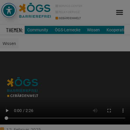
SERVICE-CENTER
RELAY-SERVICE
GEBÄRDENWELT
Info Cor
Über uns
THEMEN:
Community
ÖGS-Lernecke
Wissen
Kooperation
Wissen
12. Februar 2025