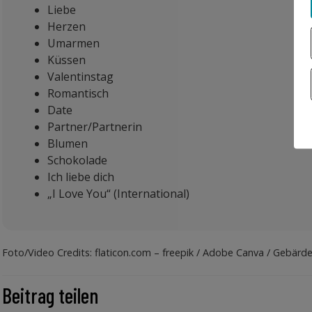
Liebe
Herzen
Umarmen
Küssen
Valentinstag
Romantisch
Date
Partner/Partnerin
Blumen
Schokolade
Ich liebe dich
„I Love You“ (International)
Foto/Video Credits: flaticon.com – freepik / Adobe Canva / Gebärd
Beitrag teilen