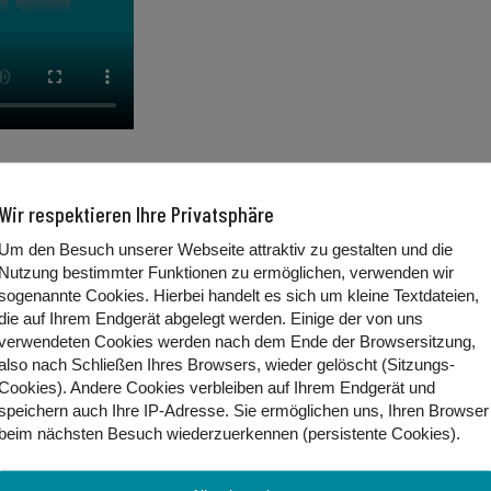
Wir respektieren Ihre Privatsphäre
diesmal am Mittwoch. Warum? Vielleicht hat die 
Um den Besuch unserer Webseite attraktiv zu gestalten und die
Nutzung bestimmter Funktionen zu ermöglichen, verwenden wir
sogenannte Cookies. Hierbei handelt es sich um kleine Textdateien,
die auf Ihrem Endgerät abgelegt werden. Einige der von uns
verwendeten Cookies werden nach dem Ende der Browsersitzung,
also nach Schließen Ihres Browsers, wieder gelöscht (Sitzungs-
Cookies). Andere Cookies
verbleiben auf Ihrem Endgerät
und
speichern auch Ihre IP-Adresse. Sie
ermöglichen uns, Ihren Browser
beim nächsten Besuch wiederzuerkennen (persistente Cookies)
.
g! Wir haben deswegen eine besondere Vokabelliste besonder
uch wenn hier nur eine gezeigt wird.