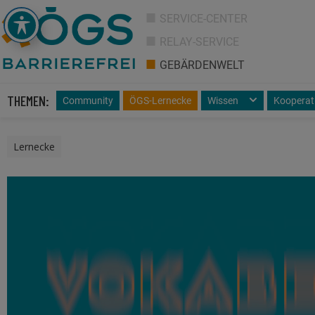
SERVICE-CENTER
RELAY-SERVICE
GEBÄRDENWELT
THEMEN:
Community
ÖGS-Lernecke
Wissen
Kooperat
Lernecke