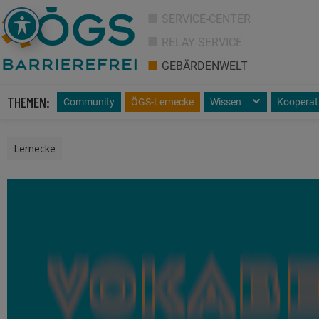
SERVICE-CENTER
RELAY-SERVICE
GEBÄRDENWELT
THEMEN:
Community
ÖGS-Lernecke
Wissen
Kooperat
Lernecke