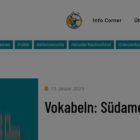
GeKi
Info Corner
Üb
ionen
Politik
Aktionswoche
Aktuelle Nachrichten
Grenzenlos
13. Januar 2025
Vokabeln: Südame