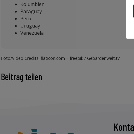
Kolumbien
Paraguay
Peru
Uruguay
Venezuela
Foto/Video Credits: flaticon.com – freepik / Gebärdenwelt.tv
Beitrag teilen
Konta