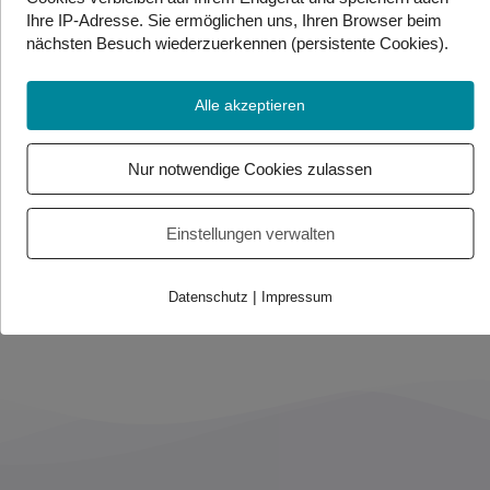
Eislaufen
Ihre IP-Adresse. Sie
ermöglichen uns, Ihren Browser beim
Skifahren
nächsten Besuch wiederzuerkennen (persistente Cookies)
.
Schal
Jacke
Alle akzeptieren
Winterschuhe
Nur notwendige Cookies zulassen
Foto/Video Credits: flaticon.com – freepik / Gebärdenwelt.TV
Einstellungen verwalten
Beitrag teilen
|
Datenschutz
Impressum