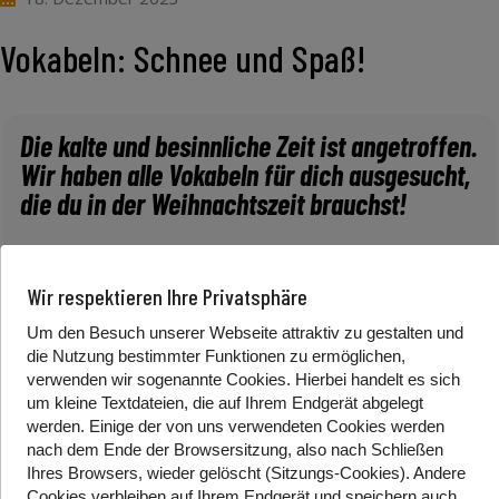
Vokabeln: Schnee und Spaß!
Die kalte und besinnliche Zeit ist angetroffen.
Wir haben alle Vokabeln für dich ausgesucht,
die du in der Weihnachtszeit brauchst!
*Alternativlink zum Video:
Youtube
Wir respektieren Ihre Privatsphäre
Um den Besuch unserer Webseite attraktiv zu gestalten und
die Nutzung bestimmter Funktionen zu ermöglichen,
Winter
verwenden wir sogenannte Cookies. Hierbei handelt es sich
Schnee
um kleine Textdateien, die auf Ihrem Endgerät abgelegt
Eis
werden. Einige der von uns verwendeten Cookies werden
nach dem Ende der Browsersitzung, also nach Schließen
Weihnachten/ Weihnachtsbaum
Ihres Browsers, wieder gelöscht (Sitzungs-Cookies). Andere
Christkindlmarkt
Cookies
verbleiben auf Ihrem Endgerät
und speichern auch