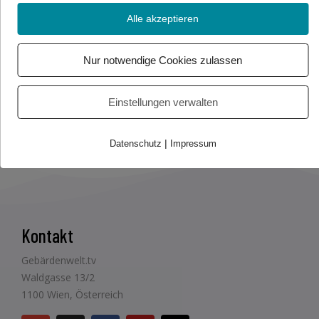
Alle akzeptieren
Foto/Video Credits: flaticon.com – freepik / Gebärdenwelt.tv
Nur notwendige Cookies zulassen
Beitrag teilen
Einstellungen verwalten
|
Datenschutz
Impressum
Kontakt
Gebärdenwelt.tv
Waldgasse 13/2
1100 Wien, Österreich