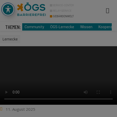
SERVICE-CENTER
RELAY-SERVICE
GEBÄRDENWELT
Info Cor
Über uns
THEMEN:
Community
ÖGS-Lernecke
Wissen
Kooperati
Lernecke
11. August 2025