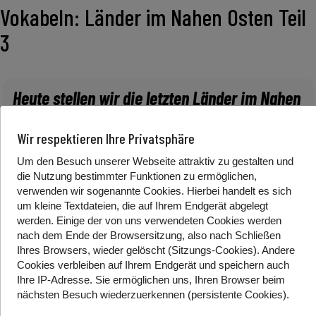
Vokabeln: Länder im Nahen Osten Teil
3
Heute stellen wir die letzten Länder im Nahen
Osten vor!
Wir respektieren Ihre Privatsphäre
Um den Besuch unserer Webseite attraktiv zu gestalten und
*Alternativlink zum Video:
YouTube
die Nutzung bestimmter Funktionen zu ermöglichen,
verwenden wir sogenannte Cookies. Hierbei handelt es sich
um kleine Textdateien, die auf Ihrem Endgerät abgelegt
werden. Einige der von uns verwendeten Cookies werden
Oman
nach dem Ende der Browsersitzung, also nach Schließen
Katar
Ihres Browsers, wieder gelöscht (Sitzungs-Cookies). Andere
Bahrain
Cookies
verbleiben auf Ihrem Endgerät
und speichern auch
Jemen
Ihre IP-Adresse. Sie
ermöglichen uns, Ihren Browser beim
Türkei
nächsten Besuch wiederzuerkennen (persistente Cookies)
.