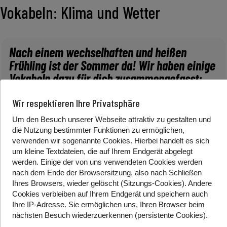
Vokabeln: Klima und Wetter
Nach einem wechselhaften und heißen
Frühling ist der Sommer da! Wir haben einige
Vokabeln dazu für dich zusammengefasst:
Wir respektieren Ihre Privatsphäre
*Alternativlink zum Video:
YouTube
Um den Besuch unserer Webseite attraktiv zu gestalten und
die Nutzung bestimmter Funktionen zu ermöglichen,
verwenden wir sogenannte Cookies. Hierbei handelt es sich
um kleine Textdateien, die auf Ihrem Endgerät abgelegt
Wetter
werden. Einige der von uns verwendeten Cookies werden
Sommer
nach dem Ende der Browsersitzung, also nach Schließen
Hitze
Ihres Browsers, wieder gelöscht (Sitzungs-Cookies). Andere
Gewitter
Cookies
verbleiben auf Ihrem Endgerät
und speichern auch
Klimawandel
Ihre IP-Adresse. Sie
ermöglichen uns, Ihren Browser beim
nächsten Besuch wiederzuerkennen (persistente Cookies)
.
Regen