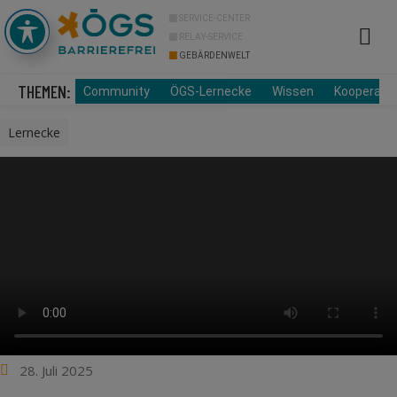
SERVICE-CENTER
RELAY-SERVICE
GEBÄRDENWELT
Info Cor
Über uns
THEMEN:
Community
ÖGS-Lernecke
Wissen
Kooperati
Lernecke
28. Juli 2025