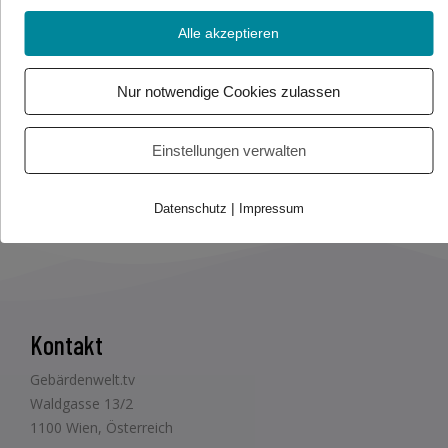
Alle akzeptieren
Foto/Video Credits: flaticon.com – freepik / Gebärdenwelt.tv
Nur notwendige Cookies zulassen
Beitrag teilen
Einstellungen verwalten
|
Datenschutz
Impressum
Kontakt
Gebärdenwelt.tv
Waldgasse 13/2
1100 Wien, Österreich