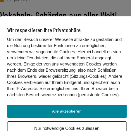
Vokabeln: Gebärden aus aller Welt!
Wir respektieren Ihre Privatsphäre
In jedem Land ist die Gebärdensprache
Um den Besuch unserer Webseite attraktiv zu gestalten und
anders entstanden. Beim WFD-Kongress
die Nutzung bestimmter Funktionen zu ermöglichen,
haben wir gesehen, wie vielfältig
verwenden wir sogenannte Cookies. Hierbei handelt es sich
um kleine Textdateien, die auf Ihrem Endgerät abgelegt
Gebärdensprachen sein können. Lerne mit
werden. Einige der von uns verwendeten Cookies werden
uns mit!
nach dem Ende der Browsersitzung, also nach Schließen
Ihres Browsers, wieder gelöscht (Sitzungs-Cookies). Andere
Cookies
verbleiben auf Ihrem Endgerät
und speichern auch
Foto/Video Credits: Gebärdenwelt.tv
Ihre IP-Adresse. Sie
ermöglichen uns, Ihren Browser beim
nächsten Besuch wiederzuerkennen (persistente Cookies)
.
Beitrag teilen
Alle akzeptieren
Nur notwendige Cookies zulassen