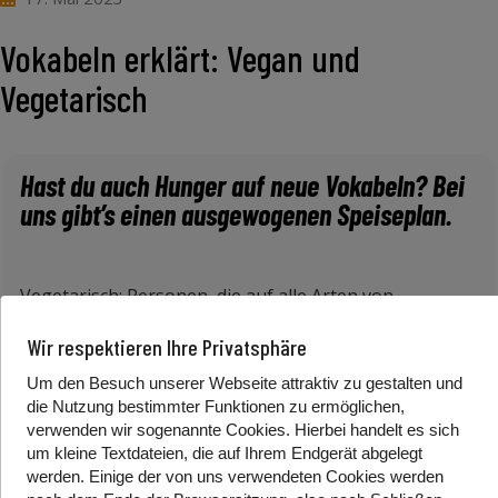
Vokabeln erklärt: Vegan und
Vegetarisch
Hast du auch Hunger auf neue Vokabeln? Bei
uns gibt’s einen ausgewogenen Speiseplan.
Vegetarisch: Personen, die auf alle Arten von
Tierfleisch verzichten. D.h. alles, wofür ein Tier
Wir respektieren Ihre Privatsphäre
gestorben ist, ist verboten. Tierische Nebenprodukte
wie z.B. Eier und Milch sind erlaubt.
Um den Besuch unserer Webseite attraktiv zu gestalten und
die Nutzung bestimmter Funktionen zu ermöglichen,
Pescetarisch: Vegetarier:innen, die auch Fisch essen.
verwenden wir sogenannte Cookies. Hierbei handelt es sich
um kleine Textdateien, die auf Ihrem Endgerät abgelegt
Vegan: Vegan schließt alle tierischen Lebensmittel aus.
werden. Einige der von uns verwendeten Cookies werden
Oft wird Veganismus in Verbindung mit der