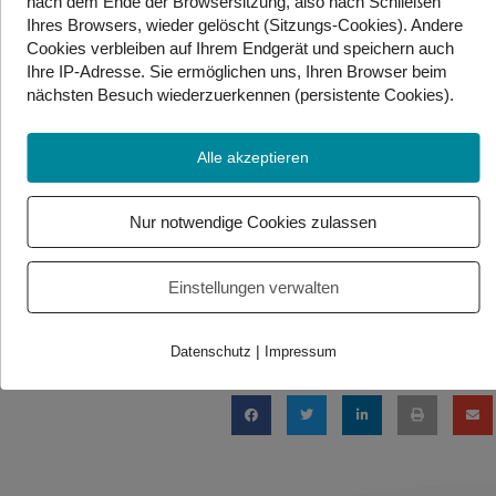
nach dem Ende der Browsersitzung, also nach Schließen
Vermeidung von Tierleid gesetzt. Eine vegane Diät
Ihres Browsers, wieder gelöscht (Sitzungs-Cookies). Andere
schließt auch tierische Nebenprodukte aus.
Cookies
verbleiben auf Ihrem Endgerät
und speichern auch
Ihre IP-Adresse. Sie
ermöglichen uns, Ihren Browser beim
Flexitarisch: Personen, die nur gelegentlich Fleisch und
nächsten Besuch wiederzuerkennen (persistente Cookies)
.
tierische Nebenprodukte konsumieren. Man versucht,
sich hauptsächlich von Pflanzen zu ernähren, aber
Alle akzeptieren
bleibt dabei flexibel.
Allesesser: Personen, die alles essen!
Nur notwendige Cookies zulassen
Einstellungen verwalten
Foto/Video Credits: flaticon.com – freepik / Gebärdenwelt.TV
Beitrag teilen
|
Datenschutz
Impressum