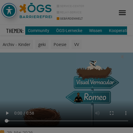
SERVICE-CENTER
RELAY-SERVICE
GEBÄRDENWELT
Info Cor
Über uns
THEMEN:
Community
ÖGS-Lernecke
Wissen
Kooperation
Archiv - Kinder
,
geki
,
Poesie
,
VV
29. Mai 2026