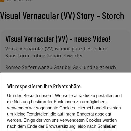
Visual Vernacular (VV) Story – Storch
Visual Vernacular (VV) – neues Video!
Visual Vernacular (VV) ist eine ganz besondere
Kunstform – ohne Gebärdenwörter.
Romeo Seifert war zu Gast bei GeKi und zeigt euch
eine kurze VV-Geschichte „Der Stroch“.
(
Ersatz Link in
Youtube
)
Wir respektieren Ihre Privatsphäre
Habt ihr Lust eure VV-Geschichten aufzunehmen?
Um den Besuch unserer Webseite attraktiv zu gestalten und
Meldet euch bei uns.
die Nutzung bestimmter Funktionen zu ermöglichen,
verwenden wir sogenannte Cookies. Hierbei handelt es sich
Schickt uns gerne eine Nachricht auf Instagram
um kleine Textdateien, die auf Ihrem Endgerät abgelegt
(
@gebaerdenwelt.tv
) oder eine Email
werden. Einige der von uns verwendeten Cookies werden
(
geki@oegsbarrierefrei.at
)
nach dem Ende der Browsersitzung, also nach Schließen