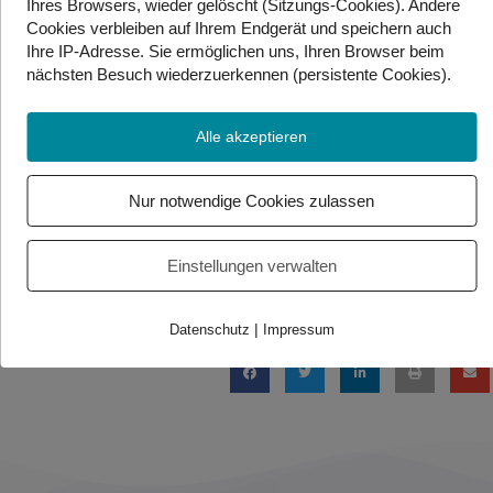
Ihres Browsers, wieder gelöscht (Sitzungs-Cookies). Andere
Auf der GeKi Webseite, dem Kinderprogramm von
Cookies
verbleiben auf Ihrem Endgerät
und speichern auch
Gebärdenwelt.tv gibt es eine eigenen Bereich voller
Ihre IP-Adresse. Sie
ermöglichen uns, Ihren Browser beim
nächsten Besuch wiederzuerkennen (persistente Cookies)
.
Kunstformen (ABC-Stories, VV, Wörterspiel und
Zahlengeschichten)
Alle akzeptieren
– Hier findet ihr
diese:
https://www.gebaerdenwelt.tv/geki/poesie/
Nur notwendige Cookies zulassen
Foto/Video Credits: Bilder: Adobe Canva / Video Credits: GeKi
Einstellungen verwalten
Beitrag teilen
|
Datenschutz
Impressum