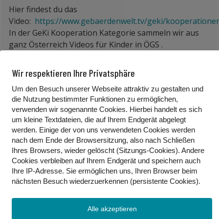
Hier findest du das
Video:
https://www.gebaerdenwelt.tv/geki/kooperatione
In der GeKi Kooperation Kategorie sammeln wir aus
ganz Österreich Videos für Kinder in ÖGS .
Wir sammeln sie auf der Webseite, da Eltern und
Lehrer:innen oft mühsam das Internet nach Inhalten
Wir respektieren Ihre Privatsphäre
in ÖGS für Kinder durchsuchen müssen – mit der
Um den Besuch unserer Webseite attraktiv zu gestalten und
Webseite soll es ein gesammeltes Angebot geben.
die Nutzung bestimmter Funktionen zu ermöglichen,
Hast du selbst Kindervideos in ÖGS produziert, melde
verwenden wir sogenannte Cookies. Hierbei handelt es sich
dich bei uns!
um kleine Textdateien, die auf Ihrem Endgerät abgelegt
Hast du Kindervideos in ÖGS im Internet entdeckt,
werden. Einige der von uns verwendeten Cookies werden
schicke es uns weiter und wir nehmen Kontakt auf!
nach dem Ende der Browsersitzung, also nach Schließen
Email:
geki@oegsbarrierefrei.at
Ihres Browsers, wieder gelöscht (Sitzungs-Cookies). Andere
Cookies
verbleiben auf Ihrem Endgerät
und speichern auch
Ihre IP-Adresse. Sie
ermöglichen uns, Ihren Browser beim
Foto/Video Credits: Georg Berger / Pädagogische Hochschule
nächsten Besuch wiederzuerkennen (persistente Cookies)
.
Kärnten
Alle akzeptieren