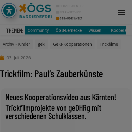
SERVICE-CENTER
RELAY-SERVICE
GEBÄRDENWELT
THEMEN:
Community
ÖGS-Lernecke
Wissen
Kooperatio
Archiv - Kinder
,
geki
,
GeKi-Kooperationen
,
Trickfilme
03. Juli 2026
Trickfilm: Paul’s Zauberkünste
Neues Kooperationsvideo aus Kärnten!
Trickfilmprojekte von geOHRg mit
verschiedenen Schulklassen.