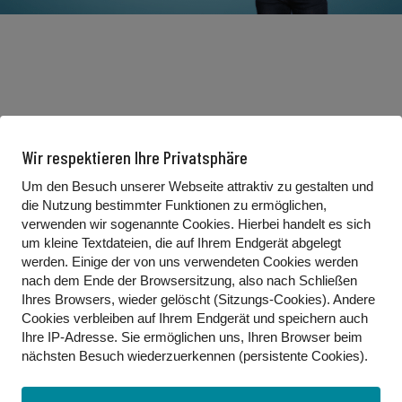
Wir respektieren Ihre Privatsphäre
Um den Besuch unserer Webseite attraktiv zu gestalten und
die Nutzung bestimmter Funktionen zu ermöglichen,
verwenden wir sogenannte Cookies. Hierbei handelt es sich
Eddy, mein Knuddelbär
um kleine Textdateien, die auf Ihrem Endgerät abgelegt
24. November 2023
werden. Einige der von uns verwendeten Cookies werden
In diesem Kindertanzvideo wird Teddy Eddy mit einer
nach dem Ende der Browsersitzung, also nach Schließen
Knuddelattacke überfallen!
Ihres Browsers, wieder gelöscht (Sitzungs-Cookies). Andere
Cookies
verbleiben auf Ihrem Endgerät
und speichern auch
Ihre IP-Adresse. Sie
ermöglichen uns, Ihren Browser beim
Weiterlesen
nächsten Besuch wiederzuerkennen (persistente Cookies)
.