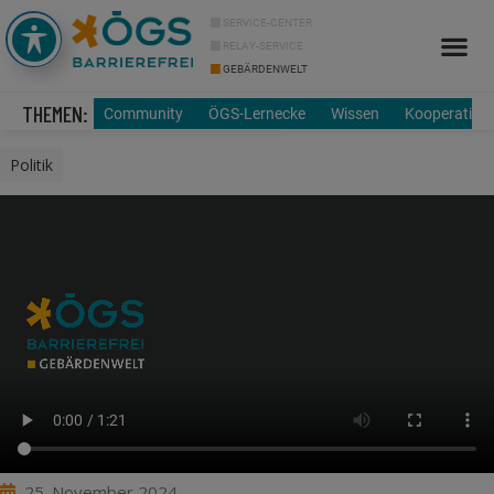
SERVICE-CENTER
RELAY-SERVICE
GEBÄRDENWELT
Info Cor
Über uns
THEMEN:
Community
ÖGS-Lernecke
Wissen
Kooperation
Politik
25. November 2024