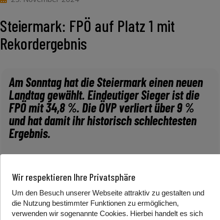
Steiermark: FPÖ auf Platz 1 mit
Rekordergebnis
Am Sonntag hat die Steiermark einen neuen
Landtag gewählt. Eindeutiger Sieger ist die
FPÖ mit 34,8 %. Die ÖVP verliert über 9 %
und hat damit ihr historisch schlechtesten
Ergebnis.
*Alternativlink zum Video:
YouTube
Wir respektieren Ihre Privatsphäre
Um den Besuch unserer Webseite attraktiv zu gestalten und
die Nutzung bestimmter Funktionen zu ermöglichen,
Die Steiermark wird blau. Bei der Landtagswahl landet
verwenden wir sogenannte Cookies. Hierbei handelt es sich