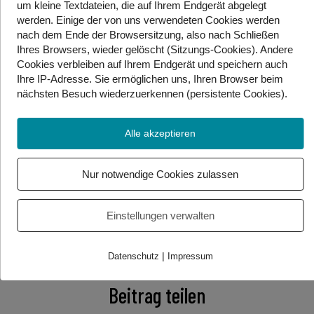
die FPÖ auf Platz 1 mit 34,8 %. Spitzenkandidat Mario
um kleine Textdateien, die auf Ihrem Endgerät abgelegt
Kunasek freut sich sehr auf das Ergebnis — die FPÖ
werden. Einige der von uns verwendeten Cookies werden
hat mehr als 17 % im Vergleich zur letzten Wahl
nach dem Ende der Browsersitzung, also nach Schließen
dazugewonnen. Für die ÖVP war es das historisch
Ihres Browsers, wieder gelöscht (Sitzungs-Cookies). Andere
Cookies
verbleiben auf Ihrem Endgerät
und speichern auch
schlechteste Ergebnis mit 26,8 %, sie hat über 9 %
Ihre IP-Adresse. Sie
ermöglichen uns, Ihren Browser beim
verloren. Auf Platz 3 steht die SPÖ mit 21,4 %. Fast alle
nächsten Besuch wiederzuerkennen (persistente Cookies)
.
Parteien haben Stimmen verloren, nur die FPÖ und die
NEOS haben ein Plus. Die Kleinparteien KFG, MFG und
DNA haben gemeinsam unter 1 % der Stimmen
Alle akzeptieren
bekommen. Sie schaffen den Einzug in den Landtag
nicht. SPÖ und ÖVP haben eine Koalition mit der FPÖ
Nur notwendige Cookies zulassen
nicht ausgeschlossen. Eine Koalition ohne die FPÖ
wäre nur mit drei Parteien möglich.
Einstellungen verwalten
Foto/Video Credits: APA / Gebärdenwelt.tv
|
Datenschutz
Impressum
Beitrag teilen