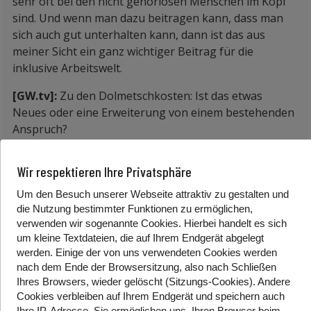
sehr oft bei den nicht gehörlosen Menschen im Kopf
sind. Und wenn man dazu beitragen kann, dass man
sich auch gut unterhalten kann, dann ist das aus
meiner Sicht ein ganz wichtiger Beitrag für die
inklusive Arbeitswelt.
[GW.tv]:
Zu den Dolmetschkosten: Ist das etwas
Neues oder eine Erweiterung von einem bestehenden
Anspruch?
[Königsberger-Ludwig]:
Es gibt jetzt zusätzlich diese
Wir respektieren Ihre Privatsphäre
Mittel und wir werden sie verstärkt auch tatsächlich
für den Arbeitsmarkt einsetzen.
Um den Besuch unserer Webseite attraktiv zu gestalten und
die Nutzung bestimmter Funktionen zu ermöglichen,
[GW.tv]:
Wir sind hier bei der Film-Premiere vom
verwenden wir sogenannte Cookies. Hierbei handelt es sich
“Gehörlos”. Hier kommen Geschichten von gehörlosen
um kleine Textdateien, die auf Ihrem Endgerät abgelegt
Kindern vor, die in damaligen
werden. Einige der von uns verwendeten Cookies werden
“Taubstummenanstalten” Missbrauch und
nach dem Ende der Browsersitzung, also nach Schließen
Ihres Browsers, wieder gelöscht (Sitzungs-Cookies). Andere
Diskriminierung erlebt haben. Für die gibt es diese
Cookies
verbleiben auf Ihrem Endgerät
und speichern auch
Heimopferrente. Aber das ist nur für Kinder in
Ihre IP-Adresse. Sie
ermöglichen uns, Ihren Browser beim