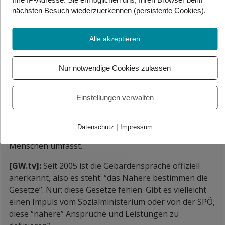
Internaten. Wäre es mal vorstellbar, dass es in Zukunft
nächsten Besuch wiederzuerkennen (persistente Cookies)
.
so was auch für Kinder gibt, die in der normalen
Tagesbetreuung waren?
Alle akzeptieren
[Königsberger-Ludwig]:
Das muss man sich wirklich
im Detail anschauen, das kann ich es aus der Hüfte
Nur notwendige Cookies zulassen
heraus nicht beantworten. Aber dieses Heimopfer-
Gesetz, das war ja auch ein sehr, sehr langer Prozess
im parlamentarischen Geschehen, und hat aus meiner
Einstellungen verwalten
Sicht schon wirklich viel Entschädigungszahlungen
gebracht. Und wenn es da eine Lücke gibt, muss man
|
Datenschutz
Impressum
einfach tatsächlich hinschauen, damit man alle
Menschen umfasst.
[GW.tv]:
Seit 2005 ist die Gebärdensprache offiziell
anerkannt, also es steht: “das Nähere bestimmen die
Gesetze”. Nur: diese Gesetze fehlen. Gibt es vielleicht
einen Impuls vom Sozialministerium oder von der SPÖ,
diese “nähere” Ansprüche und Leistungen zu