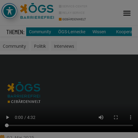
SERVICE-CENTER
RELAY-SERVICE
GEBÄRDENWELT
THEMEN:
Community
ÖGS-Lernecke
Wissen
Kooperatio
Community
,
Politik
,
Interviews
02. Mai 2025