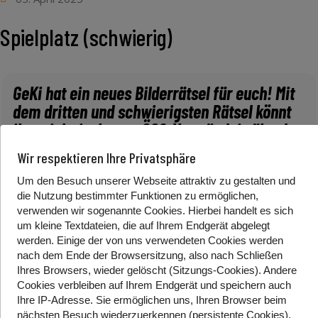
Spielplatz (schwierig)
GeKi hat ein neues Bilderrätsel für euch! Mit
dem dritten und schwierigsten Rätsel könnt
ihr spielerisch euer ÖGS-Verständnis üben!
Schafft ihr, das richtige Bild auszuwählen
Wir respektieren Ihre Privatsphäre
und alle Unterschiede zu erkennen? Probiert
es aus! Schaut vorbei auf der GeKi- Webseite
Um den Besuch unserer Webseite attraktiv zu gestalten und
die Nutzung bestimmter Funktionen zu ermöglichen,
und besucht den Bereich: „Vokabeln &
verwenden wir sogenannte Cookies. Hierbei handelt es sich
mehr!“ Hier findet ihr die Playlist:
um kleine Textdateien, die auf Ihrem Endgerät abgelegt
„Bilderrätsel“, in der 3 Rätsel mit
werden. Einige der von uns verwendeten Cookies werden
verschiedenen Schwierigkeitsstufen zu
nach dem Ende der Browsersitzung, also nach Schließen
Ihres Browsers, wieder gelöscht (Sitzungs-Cookies). Andere
finden sind.
Cookies
verbleiben auf Ihrem Endgerät
und speichern auch
Ihre IP-Adresse. Sie
ermöglichen uns, Ihren Browser beim
nächsten Besuch wiederzuerkennen (persistente Cookies)
.