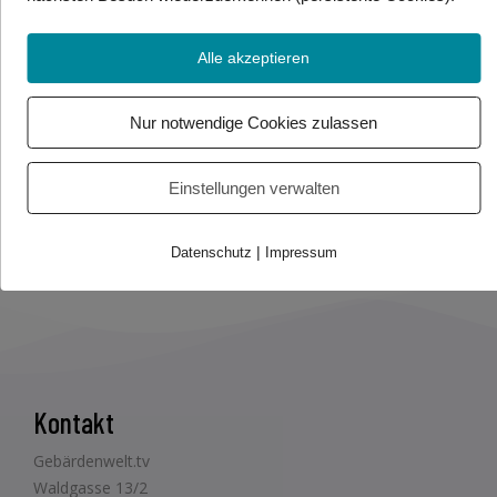
*Alternativlink zum Video:
YouTube
Alle akzeptieren
Foto/Video Credits: Adobe Canva/ GeKi
Nur notwendige Cookies zulassen
Beitrag teilen
Einstellungen verwalten
|
Datenschutz
Impressum
Kontakt
Gebärdenwelt.tv
Waldgasse 13/2