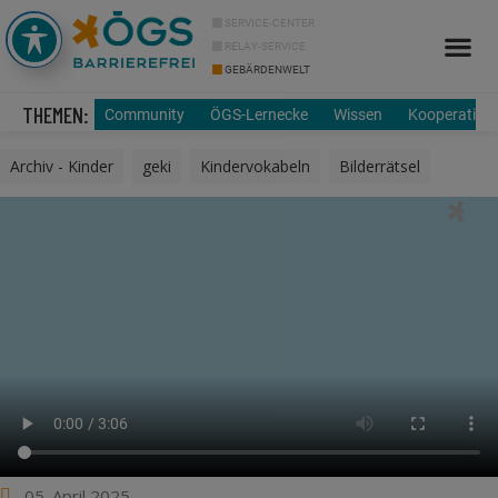
SERVICE-CENTER
RELAY-SERVICE
GEBÄRDENWELT
Info Cor
Über uns
THEMEN:
Community
ÖGS-Lernecke
Wissen
Kooperation
Archiv - Kinder
,
geki
,
Kindervokabeln
,
Bilderrätsel
05. April 2025