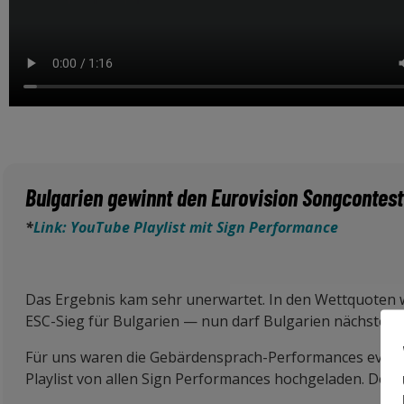
Bulgarien gewinnt den Eurovision Songcontest
*
Link: YouTube Playlist mit Sign Performance
Das Ergebnis kam sehr unerwartet. In den Wettquoten wa
ESC-Sieg für Bulgarien — nun darf Bulgarien nächstes Ja
Für uns waren die Gebärdensprach-Performances eventu
Playlist von allen Sign Performances hochgeladen. Den L