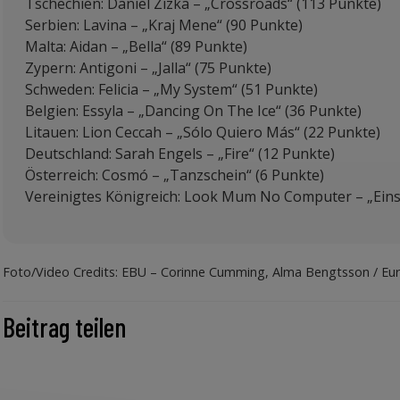
Tschechien: Daniel Zizka – „Crossroads“ (113 Punkte)
Serbien: Lavina – „Kraj Mene“ (90 Punkte)
Malta: Aidan – „Bella“ (89 Punkte)
Zypern: Antigoni – „Jalla“ (75 Punkte)
Schweden: Felicia – „My System“ (51 Punkte)
Belgien: Essyla – „Dancing On The Ice“ (36 Punkte)
Litauen: Lion Ceccah – „Sólo Quiero Más“ (22 Punkte)
Deutschland: Sarah Engels – „Fire“ (12 Punkte)
Österreich: Cosmó – „Tanzschein“ (6 Punkte)
Vereinigtes Königreich: Look Mum No Computer – „Eins 
Foto/Video Credits: EBU – Corinne Cumming, Alma Bengtsson / Eur
Beitrag teilen