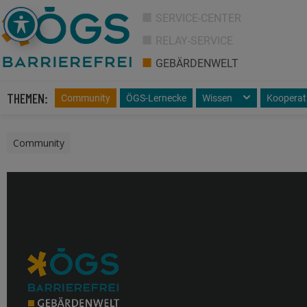
SERVICE-CENTER
RELAY-SERVICE
GEBÄRDENWELT
THEMEN:
Community
ÖGS-Lernecke
Wissen
Kooperat
Community