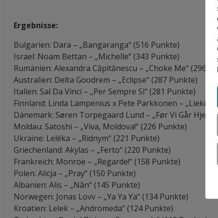
Ergebnisse:
Bulgarien: Dara – „Bangaranga“ (516 Punkte)
Israel: Noam Bettan – „Michelle“ (343 Punkte)
Rumänien: Alexandra Căpitănescu – „Choke Me“ (296 Pu
Australien: Delta Goodrem – „Eclipse“ (287 Punkte)
Italien: Sal Da Vinci – „Per Sempre Sì“ (281 Punkte)
Finnland: Linda Lampenius x Pete Parkkonen – „Liekinhe
Dänemark: Søren Torpegaard Lund – „Før Vi Går Hjem“ 
Moldau: Satoshi – „Viva, Moldova!“ (226 Punkte)
Ukraine: Leléka – „Ridnym“ (221 Punkte)
Griechenland: Akylas – „Ferto“ (220 Punkte)
Frankreich: Monroe – „Regarde!“ (158 Punkte)
Polen: Alicja – „Pray“ (150 Punkte)
Albanien: Alis – „Nân“ (145 Punkte)
Norwegen: Jonas Lovv – „Ya Ya Ya“ (134 Punkte)
Kroatien: Lelek – „Andromeda“ (124 Punkte)