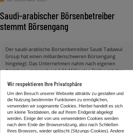
Saudi-arabischer Börsenbetreiber
stemmt Börsengang
Der saudi-arabische Börsenbetreiber Saudi Tadawul
Group hat einen milliardenschweren Börsengang
hingelegt. Das Unternehmen nahm nach eigenen
Angaben umgerechnet 1,01 Milliarden Dollar mit der
Neuemission ein. Der Börsenbetreiber verkaufte 36
Wir respektieren Ihre Privatsphäre
Millionen Aktien zu einem Preis von 105 Rial (24,80
Euro). Die Preisspanne hatte zwischen 95 und 105 Rial
Um den Besuch unserer Webseite attraktiv zu gestalten und
gelegen. Die Emission sei deutlich überzeichnet
die Nutzung bestimmter Funktionen zu ermöglichen,
gewesen.
verwenden wir sogenannte Cookies. Hierbei handelt es sich
um kleine Textdateien, die auf Ihrem Endgerät abgelegt
Der saudiarabische Aktienmarkt ist der größte in der
werden. Einige der von uns verwendeten Cookies werden
nach dem Ende der Browsersitzung, also nach Schließen
arabischen Welt. Dort sind Unternehmen mit einer
Ihres Browsers, wieder gelöscht (Sitzungs-Cookies). Andere
Marktkapitalisierung von insgesamt fast 2,7 Billionen