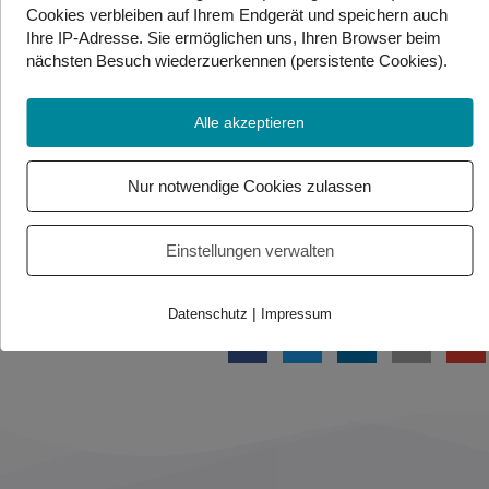
Cookies
verbleiben auf Ihrem Endgerät
und speichern auch
Dollar notiert. Der saudi-arabische Ölkonzern Aramco
Ihre IP-Adresse. Sie
ermöglichen uns, Ihren Browser beim
hatte 2019 an der Börse in Riad den weltgrößten
nächsten Besuch wiederzuerkennen (persistente Cookies)
.
Börsengang mit einem Emissionsvolumen von 29,4
Milliarden Dollar gestemmt.
Alle akzeptieren
Quelle: APA
Nur notwendige Cookies zulassen
Foto/Video Credits: APA / Gebärdenwelt.tv
Einstellungen verwalten
Beitrag teilen
|
Datenschutz
Impressum