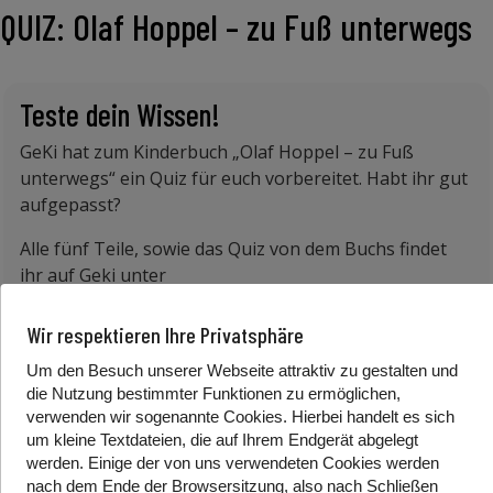
QUIZ: Olaf Hoppel – zu Fuß unterwegs
Teste dein Wissen!
GeKi hat zum Kinderbuch „Olaf Hoppel – zu Fuß
unterwegs“ ein Quiz für euch vorbereitet. Habt ihr gut
aufgepasst?
Alle fünf Teile, sowie das Quiz von dem Buchs findet
ihr auf Geki unter
https://www.gebaerdenwelt.tv/geki/kinderbuecher/
Wir respektieren Ihre Privatsphäre
In der Playlist der Schwierigkeitstufe 2 (2 Daumen)
könnt ihr alle Videos finden.
Um den Besuch unserer Webseite attraktiv zu gestalten und
die Nutzung bestimmter Funktionen zu ermöglichen,
verwenden wir sogenannte Cookies. Hierbei handelt es sich
um kleine Textdateien, die auf Ihrem Endgerät abgelegt
Herausgeberin/Autorin: Julia Saarinen
werden. Einige der von uns verwendeten Cookies werden
nach dem Ende der Browsersitzung, also nach Schließen