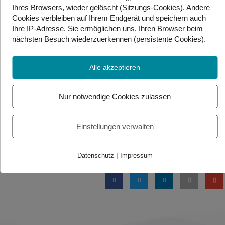
Illustrationen: Helen Wollstein-Gouba
Ihres Browsers, wieder gelöscht (Sitzungs-Cookies). Andere
Cookies
verbleiben auf Ihrem Endgerät
und speichern auch
Druck und Vertrieb: Buchschmiede von Dataform
Ihre IP-Adresse. Sie
ermöglichen uns, Ihren Browser beim
Media GmbH, Wien
nächsten Besuch wiederzuerkennen (persistente Cookies)
.
https://www.olaf-hoppel.com/julia-saarinen/
Alle akzeptieren
Alternativlink von dem Quiz:
Youtube
Nur notwendige Cookies zulassen
Foto/Video Credits: Credits: Julia Saarinen – Helen Wollstein-Gouba
/ Gebärdenwelt.tv / Adobe Canva
Einstellungen verwalten
Beitrag teilen
|
Datenschutz
Impressum