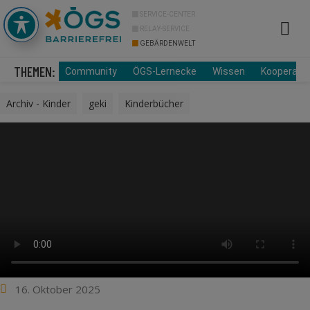
SERVICE-CENTER
RELAY-SERVICE
GEBÄRDENWELT
Info Cor
Über uns
THEMEN:
Community
ÖGS-Lernecke
Wissen
Kooperati
Archiv - Kinder
,
geki
,
Kinderbücher
16. Oktober 2025