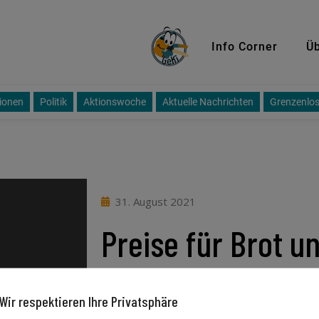
GeKi
Info Corner
Üb
ionen
Politik
Aktionswoche
Aktuelle Nachrichten
Grenzenlos
31. August 2021
Preise für Brot u
steigen ab Herbs
Wir respektieren Ihre Privatsphäre