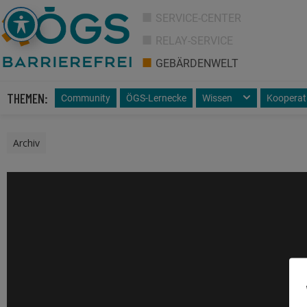
SERVICE-CENTER
RELAY-SERVICE
GEBÄRDENWELT
THEMEN:
Community
ÖGS-Lernecke
Wissen
Kooperat
Archiv