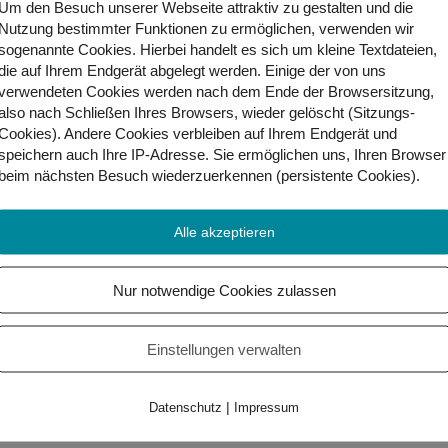
Um den Besuch unserer Webseite attraktiv zu gestalten und die
Nutzung bestimmter Funktionen zu ermöglichen, verwenden wir
sogenannte Cookies. Hierbei handelt es sich um kleine Textdateien,
die auf Ihrem Endgerät abgelegt werden. Einige der von uns
verwendeten Cookies werden nach dem Ende der Browsersitzung,
also nach Schließen Ihres Browsers, wieder gelöscht (Sitzungs-
Cookies). Andere Cookies
verbleiben auf Ihrem Endgerät
und
speichern auch Ihre IP-Adresse. Sie
ermöglichen uns, Ihren Browser
beim nächsten Besuch wiederzuerkennen (persistente Cookies)
.
nd zum Beispiel höhere Kosten für Getreide, Milch und Butt
nnen teurer.
Alle akzeptieren
 Mitarbeiter*innen. Bäcker*innen bekommen ab 1. Oktober bi
Nur notwendige Cookies zulassen
Einstellungen verwalten
|
Datenschutz
Impressum