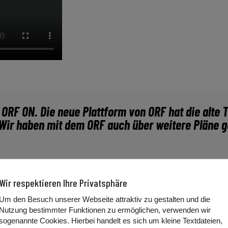
 ORF ON. Die neue Plattform von ORF hat die alte 
. Wir haben mit dem ORF auch über weitere Pläne 
Wir respektieren Ihre Privatsphäre
Um den Besuch unserer Webseite attraktiv zu gestalten und die
ischen Rundfunks. Auf der neuen Seite „
On.orf.at
“ sind al
Nutzung bestimmter Funktionen zu ermöglichen, verwenden wir
 der ORF auch Inhalte zu produzieren, die nur Online verfüg
sogenannte Cookies. Hierbei handelt es sich um kleine Textdateien,
 erreichbar sein: Beim Menü-Knopf oben links, also wenn ma