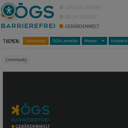
SERVICE-CENTER
RELAY-SERVICE
GEBÄRDENWELT
THEMEN:
Community
ÖGS-Lernecke
Wissen
Kooperat
Community