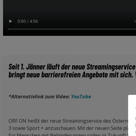
Seit 1. Jänner läuft der neue Streamingservice
bringt neue barrierefreien Angebote mit sich
*Alternativlink zum Video:
YouTube
ORF ON heißt der neue Streamingservice des Österreich
3 sowie Sport + anzuschauen. Mit der neuen Seite plant
für Menschen mit Behinderungen sollen in Zukunft leicht