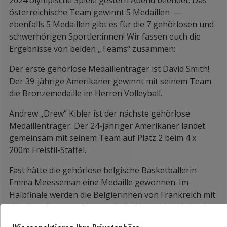
2024 olympische Spiele gestern Abend beendet. Das
österreichische Team gewinnt 5 Medaillen —
ebenfalls 5 Medaillen gibt es für die 7 gehörlosen und
schwerhörigen Sportler:innen! Wir fassen euch die
Ergebnisse von beiden „Teams“ zusammen:
Der erste gehörlose Medaillenträger ist David Smith!
Der 39-jährige Amerikaner gewinnt mit seinem Team
die Bronzemedaille im Herren Volleyball.
Andrew „Drew“ Kibler ist der nächste gehörlose
Medaillenträger. Der 24-jähriger Amerikaner landet
gemeinsam mit seinem Team auf Platz 2 beim 4 x
200m Freistil-Staffel.
Fast hätte die gehörlose belgische Basketballerin
Emma Meesseman eine Medaille gewonnen. Im
Halbfinale werden die Belgierinnen von Frankreich mit
81:75 Punkten geschlagen. Im Spiel um Platz 3 ist die
Niederlage noch knapper: Sie verlieren gegen