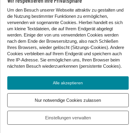
Wir respektieren Ihre Privatsphäre
Australien mit 81:85.
Um den Besuch unserer Webseite attraktiv zu gestalten und
Beim Frauen-Fußball kommen die australische Damen
die Nutzung bestimmter Funktionen zu ermöglichen,
auf Platz 9, mit dabei die gehörlose Torwartin
verwenden wir sogenannte Cookies. Hierbei handelt es sich
Mackenzie Arnold.
um kleine Textdateien, die auf Ihrem Endgerät abgelegt
werden. Einige der von uns verwendeten Cookies werden
Die gehörlose indische Golfspielerin Diksha Dagar
nach dem Ende der Browsersitzung, also nach Schließen
landet auf Rang 49 mit 13 Schlägen über Par.
Ihres Browsers, wieder gelöscht (Sitzungs-Cookies). Andere
Cookies
verbleiben auf Ihrem Endgerät
und speichern auch
Der schwerhörige Amerikaner Aaron Small ist mit
Ihre IP-Adresse. Sie
ermöglichen uns, Ihren Browser beim
seinem Kajakpartner im 500m 8er geworden. Im
nächsten Besuch wiederzuerkennen (persistente Cookies)
.
Einzeln über 1000m landete er auf Platz 25.
Alle akzeptieren
Und der größte Erfolg zum Schluss: Meg Harris! Die
gehörlose australische Schwimmerin bringt insgesamt
drei Medaillen mit nach Hause. Beim 50m Freistil holt
Nur notwendige Cookies zulassen
sie sich die Silbermedaille, mit ihrem Team gibt es auch
eine Goldmedaille bei 4 x 100m Freistil-Staffel und eine
Einstellungen verwalten
Silbermedaille bei 4 x 100m Lagen Staffel. Gratulation!