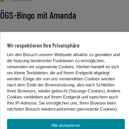
ÖGS-Bingo mit Amanda
Spiele mit uns BINGO!
Wir respektieren Ihre Privatsphäre
Im Bereich
“Vokabeln & mehr”
auf GeKi gibt es ein
Um den Besuch unserer Webseite attraktiv zu gestalten und
neues Format. In der Playliste “Bilderrätsel & Bingo”
die Nutzung bestimmter Funktionen zu ermöglichen,
findet ihr es. Im Video wird der genaue Ablauf erklärt.
verwenden wir sogenannte Cookies. Hierbei handelt es sich
Hier ist ein PDF
Bingoblatt
angehängt, dieses druckt
um kleine Textdateien, die auf Ihrem Endgerät abgelegt
man aus und losgeht es! Nach dem ersten Video
werden. Einige der von uns verwendeten Cookies werden
gebärden Kinder selbst die Vokabeln im Spiel. Viel
nach dem Ende der Browsersitzung, also nach Schließen
Spaß!
Ihres Browsers, wieder gelöscht (Sitzungs-Cookies). Andere
Cookies
verbleiben auf Ihrem Endgerät
und speichern auch
Ihre IP-Adresse. Sie
ermöglichen uns, Ihren Browser beim
nächsten Besuch wiederzuerkennen (persistente Cookies)
.
Foto/Video Credits: Bilder: Adobe Canva / Video Credits: GeKi von
Gebärdenwelt.tv
Alle akzeptieren