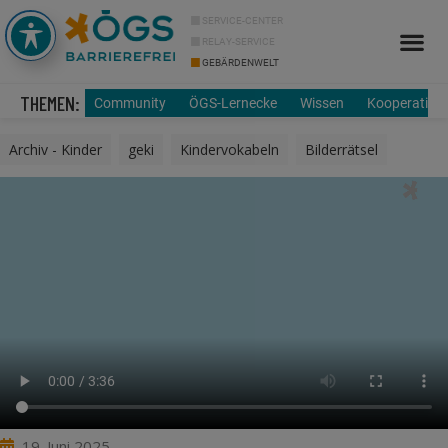
SERVICE-CENTER
RELAY-SERVICE
GEBÄRDENWELT
Info Cor
Über uns
THEMEN:
Community
ÖGS-Lernecke
Wissen
Kooperation
Archiv - Kinder
,
geki
,
Kindervokabeln
,
Bilderrätsel
19. Juni 2025