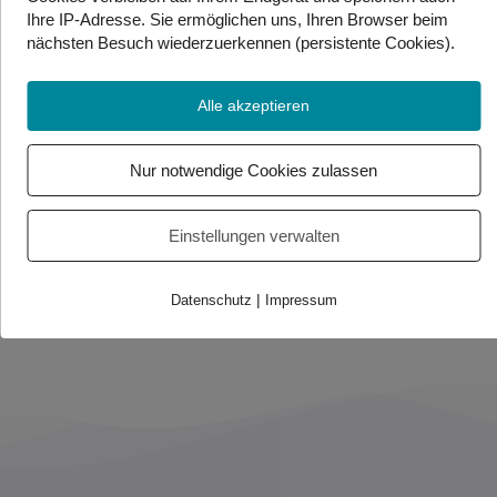
Dort arbeiten die Politiker. Sie beraten und
Ihre IP-Adresse. Sie
ermöglichen uns, Ihren Browser beim
beschließen dort Gesetze. Sie halten im Bundestag
nächsten Besuch wiederzuerkennen (persistente Cookies)
.
auch politische Reden.
Alle akzeptieren
Quelle: APA
Nur notwendige Cookies zulassen
Foto/Video Credits: APA / Gebärdenwelt.tv
Einstellungen verwalten
Beitrag teilen
|
Datenschutz
Impressum