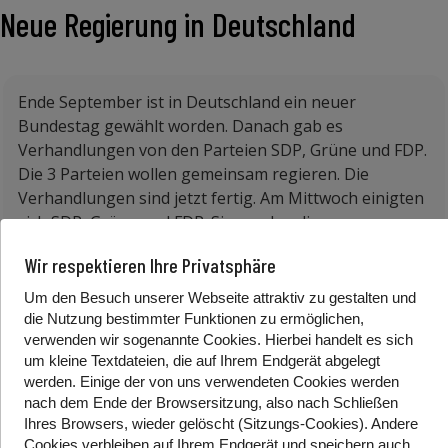
Neue Regierung in Deutschland
Ende September ist in Deutschland ein neuer
Bundestag gewählt worden. Danach gab es
Verhandlungen von den Parteien SDP, Grüne und FDP.
Die 3 Parteien wollen gemeinsam regieren. Die
Verhandlungen sind jetzt fertig. Am Mittwoch einigten
sich SDP, Grüne und FDP. Sie werden die neue
Regierung bilden.
Wir respektieren Ihre Privatsphäre
Olaf Scholz von der SPD wird neuer Bundeskanzler in
Um den Besuch unserer Webseite attraktiv zu gestalten und
Deutschland. Er wird der Nachfolger von Angela
die Nutzung bestimmter Funktionen zu ermöglichen,
Merkel. Sie war die letzten 16 Jahre Deutschlands
verwenden wir sogenannte Cookies. Hierbei handelt es sich
Bundeskanzlerin.
um kleine Textdateien, die auf Ihrem Endgerät abgelegt
werden. Einige der von uns verwendeten Cookies werden
Erklärung:
Bundestag
nach dem Ende der Browsersitzung, also nach Schließen
Ihres Browsers, wieder gelöscht (Sitzungs-Cookies). Andere
Der Bundestag ist das Parlament von Deutschland.
Cookies
verbleiben auf Ihrem Endgerät
und speichern auch