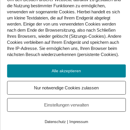
die Nutzung bestimmter Funktionen zu ermöglichen,
BIER:
2,0 %. Ein Gewinn von 1,9 %.
verwenden wir sogenannte Cookies. Hierbei handelt es sich
um kleine Textdateien, die auf Ihrem Endgerät abgelegt
MFG:
0,4 %.
werden. Einige der von uns verwendeten Cookies werden
nach dem Ende der Browsersitzung, also nach Schließen
BGE/Die Gelben:
0,0 %.
Ihres Browsers, wieder gelöscht (Sitzungs-Cookies). Andere
Cookies
verbleiben auf Ihrem Endgerät
und speichern auch
Liste Petrovic:
0,6 %.
Ihre IP-Adresse. Sie
ermöglichen uns, Ihren Browser beim
nächsten Besuch wiederzuerkennen (persistente Cookies)
.
Liste GAZA:
0,4 %.
KPÖ Plus:
2,3 %
Alle akzeptieren
Wandel/Keine:
0,6 %.
Nur notwendige Cookies zulassen
Fast alle Wahlkarten wurden bereits in die Wahllokalen
geliefert und bereits ausgezählt. Damit steht das
aktuelle Ergebnis eigentlich fix. Die offizielle
Einstellungen verwalten
Kundgebung der Ergebnisse durch das
Innenministerium erfolgt am 16. Oktober.
|
Datenschutz
Impressum