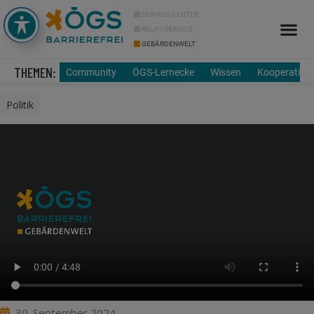
SERVICE-CENTER
RELAY-SERVICE
GEBÄRDENWELT
Info Cor
Über uns
THEMEN:
Community
ÖGS-Lernecke
Wissen
Kooperation
Politik
30. September 2024