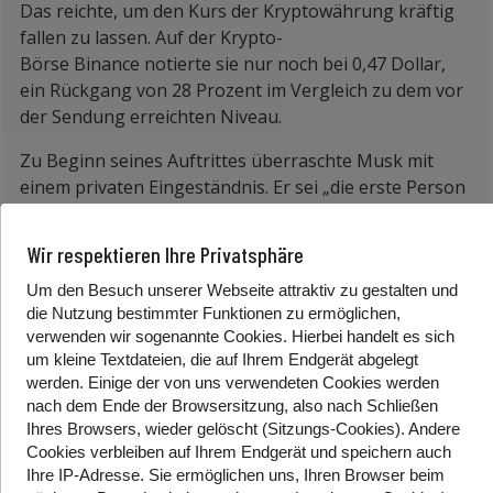
Das reichte, um den Kurs der Kryptowährung kräftig
fallen zu lassen. Auf der Krypto-
Börse Binance notierte sie nur noch bei 0,47 Dollar,
ein Rückgang von 28 Prozent im Vergleich zu dem vor
der Sendung erreichten Niveau.
Zu Beginn seines Auftrittes überraschte
Musk
mit
einem privaten Eingeständnis. Er sei „die erste Person
mit Asperger, die SNL moderiert. Zumindest die erste,
die es zugibt“, sagte der Milliardär
. Er
verwies
auf die
Wir respektieren Ihre Privatsphäre
Autismus-Form, mit der Schwierigkeiten in der sozialen
Um den Besuch unserer Webseite attraktiv zu gestalten und
Interaktion aber oft auch außergewöhnliche
die Nutzung bestimmter Funktionen zu ermöglichen,
Interessen und Begabungen verbunden sind. Zudem
verwenden wir sogenannte Cookies. Hierbei handelt es sich
machte sich Musk über seine Neigung lustig, monoton
um kleine Textdateien, die auf Ihrem Endgerät abgelegt
zu sprechen.
werden. Einige der von uns verwendeten Cookies werden
nach dem Ende der Browsersitzung, also nach Schließen
Der Auftritt war in den USA mit Spannung erwartet
Ihres Browsers, wieder gelöscht (Sitzungs-Cookies). Andere
worden
. B
esonders auch von Anhängern von
Cookies
verbleiben auf Ihrem Endgerät
und speichern auch
Kryptowährungen. Mit Tweets wie „Doge“ und
Ihre IP-Adresse. Sie
ermöglichen uns, Ihren Browser beim