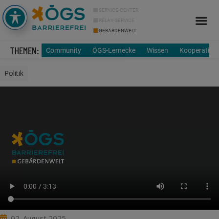
SERVICE-CENTER
RELAY-SERVICE
GEBÄRDENWELT
Info Cor
Über uns
THEMEN:
Community
ÖGS-Lernecke
Wissen
Kooperation
Politik
02. August 2025