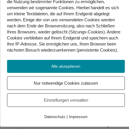
die Nutzung bestimmter Funktionen zu ermöglichen,
GW.tv:
Braucht man da einen besonderen Schutz?
verwenden wir sogenannte Cookies. Hierbei handelt es sich
Oder fordert Amnesty dann besondere Maßnahmen,
um kleine Textdateien, die auf Ihrem Endgerät abgelegt
werden. Einige der von uns verwendeten Cookies werden
um zum Beispiel gehörlose Asylanten zu beschützen?
nach dem Ende der Browsersitzung, also nach Schließen
Zehetner-Halemi:
Also das Thema Inklusion ist bei
Ihres Browsers, wieder gelöscht (Sitzungs-Cookies). Andere
Cookies
verbleiben auf Ihrem Endgerät
und speichern auch
uns natürlich auch ein großes Thema, das Thema der
Ihre IP-Adresse. Sie
ermöglichen uns, Ihren Browser beim
Barrierefreiheit, das wir auch immer wieder
nächsten Besuch wiederzuerkennen (persistente Cookies)
.
thematisieren. Wir schauen uns auch die UN-
Behindertenrechtskonvention an und die Umsetzung,
natürlich, der Forderungen in Österreich, die ja aktuell
Alle akzeptieren
leider nicht so gut aussehen. In dem Fall haben wir uns
vor allem aber, wie gesagt Migration, Asyl und das
Nur notwendige Cookies zulassen
Thema der Frauenrechte angesehen.
GW.tv: A
mnesty ist eine internationale Gruppe. Sie
Einstellungen verwalten
haben gerade den Bericht für Österreich gemacht. Wie
sieht Österreich im internationalen Vergleich aus?
|
Datenschutz
Impressum
Zehetner-Halemi:
Also im internationalen Vergleich