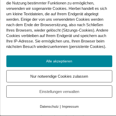
die Nutzung bestimmter Funktionen zu ermöglichen,
verwenden wir sogenannte Cookies. Hierbei handelt es sich
um kleine Textdateien, die auf Ihrem Endgerät abgelegt
werden. Einige der von uns verwendeten Cookies werden
14. Februar 2026
nach dem Ende der Browsersitzung, also nach Schließen
Ihres Browsers, wieder gelöscht (Sitzungs-Cookies). Andere
Liebe und Dating ohne Internet?
Cookies
verbleiben auf Ihrem Endgerät
und speichern auch
Ihre IP-Adresse. Sie
ermöglichen uns, Ihren Browser beim
nächsten Besuch wiederzuerkennen (persistente Cookies)
.
Wie findet man die große Liebe? Im Jahr
Alle akzeptieren
1948 hat es definitiv anders funktioniert!
Schreib uns gerne, wie du deinen
Nur notwendige Cookies zulassen
Lieblingsmenschen gefunden hast!
Einstellungen verwalten
*Alternativlink zum Video:
YouTube
|
Datenschutz
Impressum