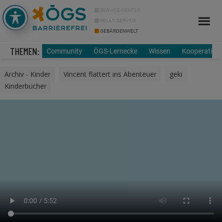
SERVICE-CENTER
RELAY-SERVICE
GEBÄRDENWELT
Info Cor
Über uns
THEMEN:
Community
ÖGS-Lernecke
Wissen
Kooperation
Archiv - Kinder
,
Vincent flattert ins Abenteuer
,
geki
,
Kinderbücher