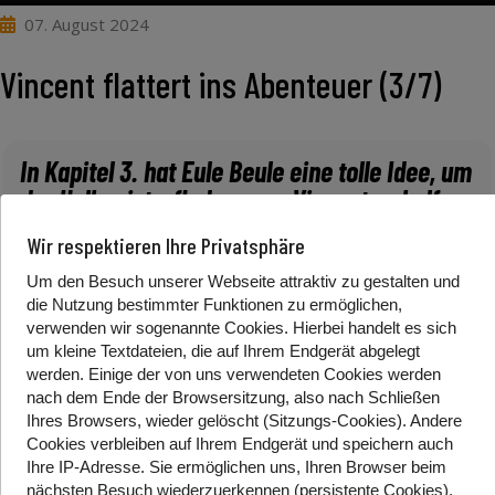
07. August 2024
Vincent flattert ins Abenteuer (3/7)
In Kapitel 3. hat Eule Beule eine tolle Idee, um
der Halbgeisterfledermaus Vincent zu helfen,
einen Freund zu finden.
Wir respektieren Ihre Privatsphäre
Um den Besuch unserer Webseite attraktiv zu gestalten und
die Nutzung bestimmter Funktionen zu ermöglichen,
*Alternativlink zum Video:
YouTube
verwenden wir sogenannte Cookies. Hierbei handelt es sich
um kleine Textdateien, die auf Ihrem Endgerät abgelegt
werden. Einige der von uns verwendeten Cookies werden
Autorin: Sonja Kaiblinger
nach dem Ende der Browsersitzung, also nach Schließen
Ihres Browsers, wieder gelöscht (Sitzungs-Cookies). Andere
Illustrationen: Fréderic Bertrand
Cookies
verbleiben auf Ihrem Endgerät
und speichern auch
Ihre IP-Adresse. Sie
ermöglichen uns, Ihren Browser beim
Herausgeber: Loewe Verlag (2020)
nächsten Besuch wiederzuerkennen (persistente Cookies)
.