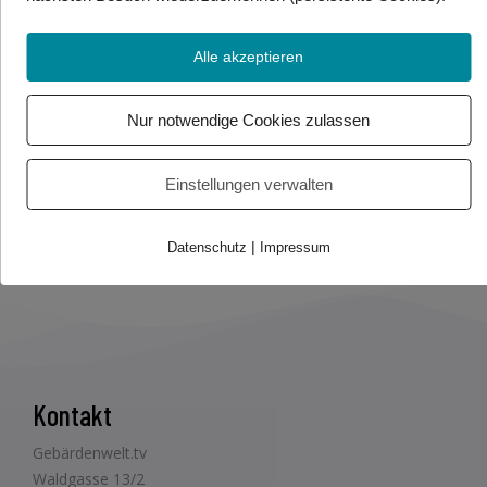
Alle akzeptieren
Foto/Video Credits: Sonja Kaiblinger – Fréderic Bertrand – Loewe
Verlag / Gebärdenwelt.tv
Nur notwendige Cookies zulassen
Beitrag teilen
Einstellungen verwalten
|
Datenschutz
Impressum
Kontakt
Gebärdenwelt.tv
Waldgasse 13/2