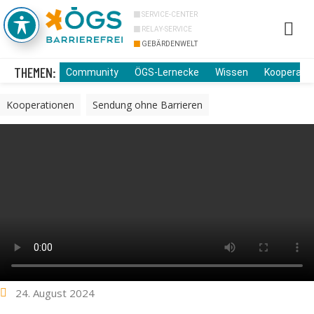
SERVICE-CENTER
RELAY-SERVICE
GEBÄRDENWELT
Info Cor
Über uns
THEMEN:
Community
ÖGS-Lernecke
Wissen
Kooperati
Kooperationen
,
Sendung ohne Barrieren
24. August 2024