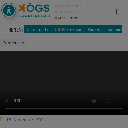
SERVICE-CENTER
RELAY-SERVICE
GEBÄRDENWELT
Info Cor
Über uns
THEMEN:
Community
ÖGS-Lernecke
Wissen
Kooperati
Community
13. November 2024