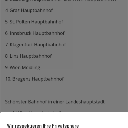
4. Graz Hauptbahnhof
5. St. Pölten Hauptbahnhof
6. Innsbruck Hauptbahnhof
7. Klagenfurt Hauptbahnhof
8. Linz Hauptbahnhof
9. Wien Meidling
10. Bregenz Hauptbahnhof
Schönster Bahnhof in einer Landeshauptstadt:
Wien Hauptbahnhof
Salzburg Hauptbahnhof
Wir respektieren Ihre Privatsphäre
Wien Westbahnhof