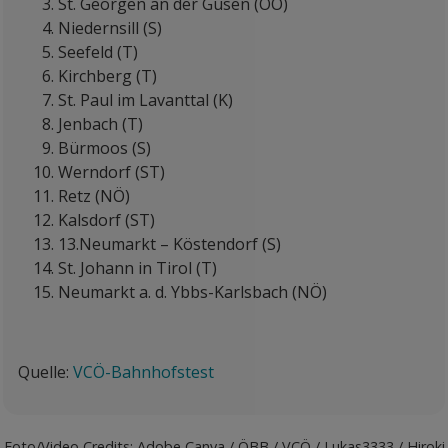
St. Georgen an der Gusen (OÖ)
Niedernsill (S)
Seefeld (T)
Kirchberg (T)
St. Paul im Lavanttal (K)
Jenbach (T)
Bürmoos (S)
Werndorf (ST)
Retz (NÖ)
Kalsdorf (ST)
13.Neumarkt – Köstendorf (S)
St. Johann in Tirol (T)
Neumarkt a. d. Ybbs-Karlsbach (NÖ)
Quelle:
VCÖ-Bahnhofstest
Foto/Video Credits: Adobe Canva / ÖBB / VCÖ / Lukas3333 / Hiroki