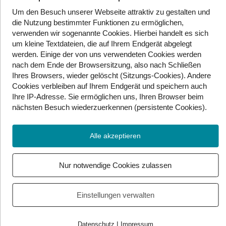
Graz Hauptbahnhof
Um den Besuch unserer Webseite attraktiv zu gestalten und
Linz Hauptbahnhof
die Nutzung bestimmter Funktionen zu ermöglichen,
verwenden wir sogenannte Cookies. Hierbei handelt es sich
Innsbruck Hauptbahnhof
um kleine Textdateien, die auf Ihrem Endgerät abgelegt
St. Pölten Hauptbahnhof
werden. Einige der von uns verwendeten Cookies werden
nach dem Ende der Browsersitzung, also nach Schließen
Ihres Browsers, wieder gelöscht (Sitzungs-Cookies). Andere
Bester Bahnhof außerhalb einer
Cookies
verbleiben auf Ihrem Endgerät
und speichern auch
Ihre IP-Adresse. Sie
ermöglichen uns, Ihren Browser beim
Landeshauptstadt:
nächsten Besuch wiederzuerkennen (persistente Cookies)
.
Lienz (T)
Tulln (NÖ)
Alle akzeptieren
Weiz (ST)
Mürzzuschlag (ST)
Nur notwendige Cookies zulassen
Zeltweg (ST)
Spittal-Millstättersee (K)
Rankweil (V)
Einstellungen verwalten
Lauterach (V)
Wörgl (T)
|
Datenschutz
Impressum