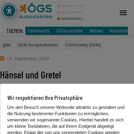
SERVICE-CENTER
RELAY-SERVICE
GEBÄRDENWELT
Info Cor
Über uns
THEMEN:
Community
ÖGS-Lernecke
Wissen
Kooperation
geki
,
GeKi-Kooperationen
,
Community (GeKi)
13. September 2023
Hänsel und Gretel
Foto/Video Credits: Gehörlosenverband Steiermark
Wir respektieren Ihre Privatsphäre
Um den Besuch unserer Webseite attraktiv zu gestalten und
Beitrag teilen
die Nutzung bestimmter Funktionen zu ermöglichen,
verwenden wir sogenannte Cookies. Hierbei handelt es sich
um kleine Textdateien, die auf Ihrem Endgerät abgelegt
werden. Einige der von uns verwendeten Cookies werden