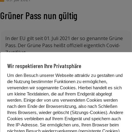
Grüner Pass nun gültig
In der EU gilt seit 01. Juli 2021 der so genannte Grüne
Pass. Der Grüne Pass heißt offiziell eigentlich Covid-
Zertifikat.
Der Grüne Pass ist so was Ähnliches wie ein Ausweis.
Wir respektieren Ihre Privatsphäre
Mit dem Grünen Pass kann man zeigen, dass man
Um den Besuch unserer Webseite attraktiv zu gestalten und
gegen Corona geimpft wurde. Man kann aber auch
die Nutzung bestimmter Funktionen zu ermöglichen,
zeigen, dass man negativ getestet wurde oder die
verwenden wir sogenannte Cookies. Hierbei handelt es sich
Krankheit schon hatte.
um kleine Textdateien, die auf Ihrem Endgerät abgelegt
werden. Einige der von uns verwendeten Cookies werden
Mit dem Grünen Pass soll das Reisen in der EU wieder
nach dem Ende der Browsersitzung, also nach Schließen
leichter gehen. Vor der Reise sollte man sich aber gut
Ihres Browsers, wieder gelöscht (Sitzungs-Cookies). Andere
über das Land informieren. Denn in manchen Ländern
Cookies
verbleiben auf Ihrem Endgerät
und speichern auch
Ihre IP-Adresse. Sie
ermöglichen uns, Ihren Browser beim
gibt es verschiedene Regeln, wenn man ankommt.
nächsten Besuch wiederzuerkennen (persistente Cookies)
.