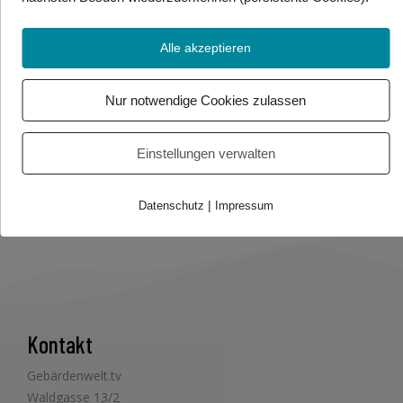
Quelle: APA
Alle akzeptieren
Foto/Video Credits: APA / Gebärdenwelt.tv
Nur notwendige Cookies zulassen
Beitrag teilen
Einstellungen verwalten
|
Datenschutz
Impressum
Kontakt
Gebärdenwelt.tv
Waldgasse 13/2