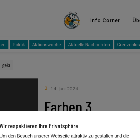
GeKi
Info Corner
Üb
nen
Politik
Aktionswoche
Aktuelle Nachrichten
Grenzenlos
geki
14. Juni 2024
Farben 3
Wir respektieren Ihre Privatsphäre
Um den Besuch unserer Webseite attraktiv zu gestalten und die