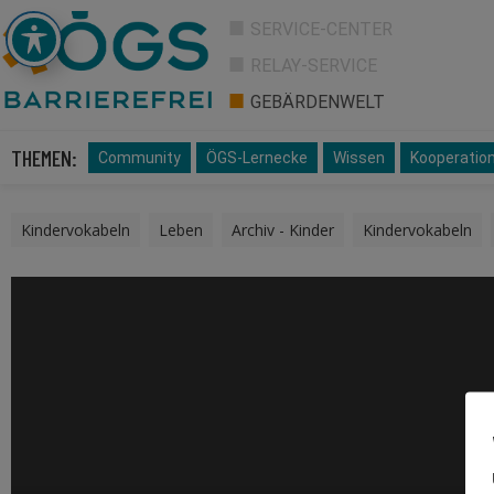
SERVICE-CENTER
RELAY-SERVICE
GEBÄRDENWELT
THEMEN:
Community
ÖGS-Lernecke
Wissen
Kooperatio
Kindervokabeln
,
Leben
,
Archiv - Kinder
,
Kindervokabeln
,