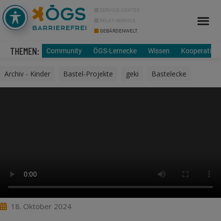
SERVICE-CENTER
RELAY-SERVICE
GEBÄRDENWELT
Info Cor
Über uns
THEMEN:
Community
ÖGS-Lernecke
Wissen
Kooperation
Archiv - Kinder
,
Bastel-Projekte
,
geki
,
Bastelecke
18. Oktober 2024