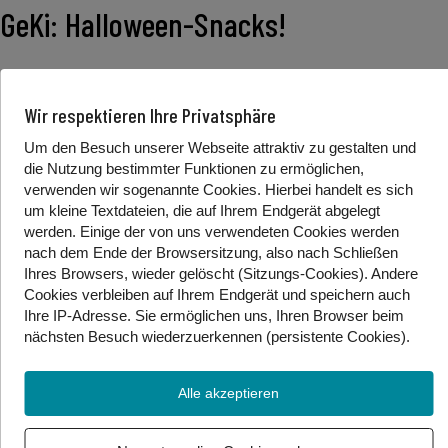
GeKi: Halloween-Snacks!
Du brauchst noch Snacks für deine
Wir respektieren Ihre Privatsphäre
Halloween-Party? Lily, Caro und Amanda
Um den Besuch unserer Webseite attraktiv zu gestalten und
zeigen dir, wie du die Süßigkeiten schnell und
die Nutzung bestimmter Funktionen zu ermöglichen,
einfach selber vorbereiten kannst.
verwenden wir sogenannte Cookies. Hierbei handelt es sich
um kleine Textdateien, die auf Ihrem Endgerät abgelegt
werden. Einige der von uns verwendeten Cookies werden
*Alternativlink zum Beitrag:
YouTube
nach dem Ende der Browsersitzung, also nach Schließen
Ihres Browsers, wieder gelöscht (Sitzungs-Cookies). Andere
Cookies
verbleiben auf Ihrem Endgerät
und speichern auch
Ihre IP-Adresse. Sie
ermöglichen uns, Ihren Browser beim
Foto/Video Credits: Gebärdenwelt.tv
nächsten Besuch wiederzuerkennen (persistente Cookies)
.
Beitrag teilen
Alle akzeptieren