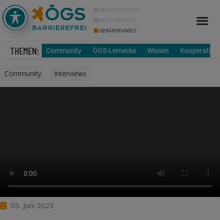
SERVICE-CENTER
RELAY-SERVICE
GEBÄRDENWELT
Info Cor
Über uns
THEMEN:
Community
ÖGS-Lernecke
Wissen
Kooperation
Community
,
Interviews
03. Juni 2023