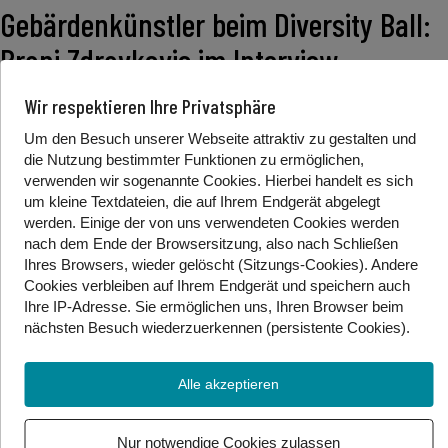
Gebärdenkünstler beim Diversity Ball:
Brani Zdravkovic im Interview
Wir respektieren Ihre Privatsphäre
Beim heutigen Diversity Ball gibt es einen
Um den Besuch unserer Webseite attraktiv zu gestalten und
besonderen Auftritt. Brani Zdravkovic wird
die Nutzung bestimmter Funktionen zu ermöglichen,
verwenden wir sogenannte Cookies. Hierbei handelt es sich
das Publikum mit seiner Musikgebärde sicher
um kleine Textdateien, die auf Ihrem Endgerät abgelegt
begeistern! Wir haben den Künstler im
werden. Einige der von uns verwendeten Cookies werden
Vorfeld bereits zum Interview getroffen.
nach dem Ende der Browsersitzung, also nach Schließen
Ihres Browsers, wieder gelöscht (Sitzungs-Cookies). Andere
Cookies
verbleiben auf Ihrem Endgerät
und speichern auch
Ihre IP-Adresse. Sie
ermöglichen uns, Ihren Browser beim
Foto/Video Credits: Gebärdenwelt.tv
nächsten Besuch wiederzuerkennen (persistente Cookies)
.
Beitrag teilen
Alle akzeptieren
Nur notwendige Cookies zulassen