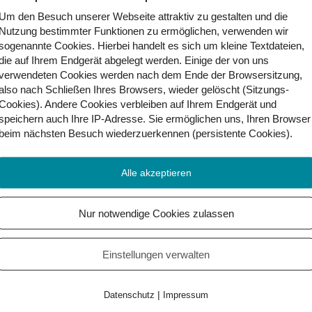
Um den Besuch unserer Webseite attraktiv zu gestalten und die
Nutzung bestimmter Funktionen zu ermöglichen, verwenden wir
sogenannte Cookies. Hierbei handelt es sich um kleine Textdateien,
die auf Ihrem Endgerät abgelegt werden. Einige der von uns
verwendeten Cookies werden nach dem Ende der Browsersitzung,
also nach Schließen Ihres Browsers, wieder gelöscht (Sitzungs-
Cookies). Andere Cookies
verbleiben auf Ihrem Endgerät
und
speichern auch Ihre IP-Adresse. Sie
ermöglichen uns, Ihren Browser
beim nächsten Besuch wiederzuerkennen (persistente Cookies)
.
alen Welt leben. Aber was soll das bitte bedeuten? 
igital und analog und bringt uns die Gebärden da
Alle akzeptieren
Nur notwendige Cookies zulassen
Einstellungen verwalten
|
Datenschutz
Impressum