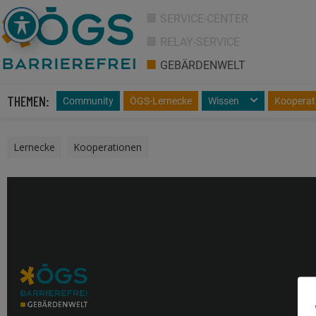
SERVICE-CENTER
RELAY-SERVICE
GEBÄRDENWELT
THEMEN:
Community
ÖGS-Lernecke
Wissen
Kooperat
Lernecke
,
Kooperationen