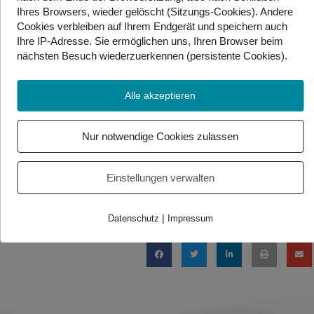
Ihres Browsers, wieder gelöscht (Sitzungs-Cookies). Andere
ist, spielt Mel B eine Frau, die von ihrem Partner
Cookies
verbleiben auf Ihrem Endgerät
und speichern auch
wiederholt missbraucht und verletzt wird. Die Sängerin
Ihre IP-Adresse. Sie
ermöglichen uns, Ihren Browser beim
hatte zuvor bereits von eigenen
nächsten Besuch wiederzuerkennen (persistente Cookies)
.
Missbrauchserfahrungen berichtet und sich in der
Hilfsorganisation Women’s Aid engagiert, die ebenfalls
Alle akzeptieren
an dem Film beteiligt ist.
Quelle: APA/AFP
Nur notwendige Cookies zulassen
Einstellungen verwalten
Foto/Video Credits: APA / Gebärdenwelt.tv
Beitrag teilen
|
Datenschutz
Impressum