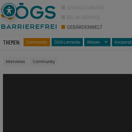
SERVICE-CENTER
RELAY-SERVICE
GEBÄRDENWELT
THEMEN:
Community
ÖGS-Lernecke
Wissen
Kooperat
Interviews
,
Community