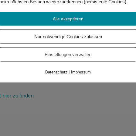
beim nächsten Besuch wiederzuerkennen (persistente Cookies)
.
Alle akzeptieren
ing haben wir Anja, Carina und David kennengelernt, die Vide
Nur notwendige Cookies zulassen
Einstellungen verwalten
|
Datenschutz
Impressum
t hier zu finden