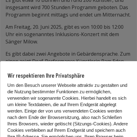
Es gibt etwa 16 Bühnen und rund 200 Künstler, und
insgesamt wird 700 Stunden Programm geboten. Das
Programm beginnt mittags und endet um Mitternacht.
Am Freitag, 20. Juni 2025, gibt es von 10:00 bis 12:00
Uhr ein sogenanntes Inklusions-Konzert mit dem
Sänger Milow.
Es gibt dabei zwei Angebote in Gebärdensprache. Zum
einen zeigt Deaf-Performance Künstlerin Pam Eden
die Liedtexte live.
Wir respektieren Ihre Privatsphäre
Zusätzlich gibt es einen digitalen Gebärdensprach-
Um den Besuch unserer Webseite attraktiv zu gestalten und
Avatar auf der Leinwand.
die Nutzung bestimmter Funktionen zu ermöglichen,
verwenden wir sogenannte Cookies. Hierbei handelt es sich
Wir sind gespannt und werden euch vor Ort dazu
um kleine Textdateien, die auf Ihrem Endgerät abgelegt
interviewen.
werden. Einige der von uns verwendeten Cookies werden
nach dem Ende der Browsersitzung, also nach Schließen
Ebenfalls am Freitag gibt es von den Special Olympics
Ihres Browsers, wieder gelöscht (Sitzungs-Cookies). Andere
Österreich ein großes Programm. Es gibt verschiedene
Cookies
verbleiben auf Ihrem Endgerät
und speichern auch
Sport-Stationen, eine Kreativ-Ecke für Kinder und
Ihre IP-Adresse. Sie
ermöglichen uns, Ihren Browser beim