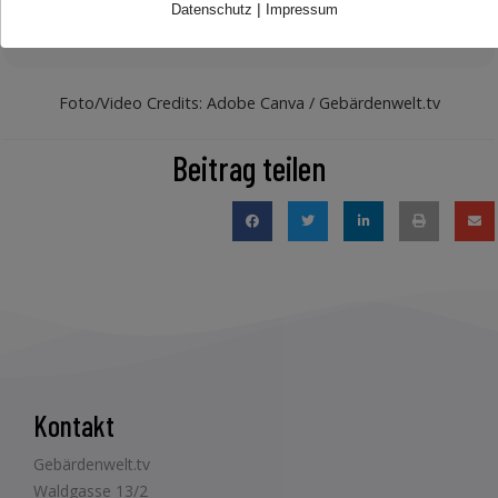
|
Datenschutz
Impressum
*Alternativlink zum Beitrag:
YouTube
Foto/Video Credits: Adobe Canva / Gebärdenwelt.tv
Beitrag teilen
Kontakt
Gebärdenwelt.tv
Waldgasse 13/2