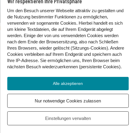
Wir respektieren Ihre Privatsphäre
Um den Besuch unserer Webseite attraktiv zu gestalten und
die Nutzung bestimmter Funktionen zu ermöglichen,
verwenden wir sogenannte Cookies. Hierbei handelt es sich
26. Juli 2024
um kleine Textdateien, die auf Ihrem Endgerät abgelegt
werden. Einige der von uns verwendeten Cookies werden
Die Kategorien auf GeKi:
nach dem Ende der Browsersitzung, also nach Schließen
Ihres Browsers, wieder gelöscht (Sitzungs-Cookies). Andere
Kooperationen, Vokabeln und Material
Cookies
verbleiben auf Ihrem Endgerät
und speichern auch
Ihre IP-Adresse. Sie
ermöglichen uns, Ihren Browser beim
nächsten Besuch wiederzuerkennen (persistente Cookies)
.
Heute stellen wir die letzten Kategorien vor:
Alle akzeptieren
Bei Kooperationen sammeln wir ÖGS-Videos
von anderen Quellen. Materialen sind Seiten,
die man zuhause ausdrucken und ausfüllen,
Nur notwendige Cookies zulassen
anmalen und lösen kann. Zum Schluss gibt es
bei Vokabeln immer etwas Neues zu lernen!
Einstellungen verwalten