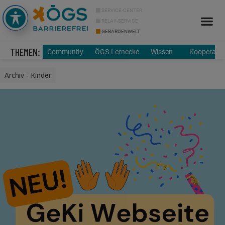
SERVICE-CENTER
RELAY-SERVICE
GEBÄRDENWELT
THEMEN:
Community
ÖGS-Lernecke
Wissen
Kooperatio
Archiv - Kinder