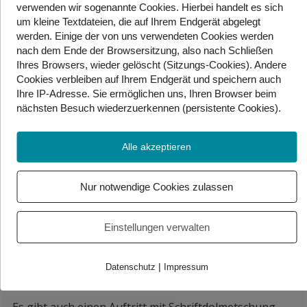
verwenden wir sogenannte Cookies. Hierbei handelt es sich
um kleine Textdateien, die auf Ihrem Endgerät abgelegt
ANDYMAN: Urlaub
werden. Einige der von uns verwendeten Cookies werden
nach dem Ende der Browsersitzung, also nach Schließen
Samstag, 2. August, 18:30, Waldmüllerpark
Ihres Browsers, wieder gelöscht (Sitzungs-Cookies). Andere
Cookies
verbleiben auf Ihrem Endgerät
und speichern auch
Das Wienerlied-Konzert von ANDYMAN wird in
Ihre IP-Adresse. Sie
ermöglichen uns, Ihren Browser beim
Kooperation mit WITAF in ÖGS übersetzt.
nächsten Besuch wiederzuerkennen (persistente Cookies)
.
Alle akzeptieren
Cordoba78
Donnerstag, 7. August, 20:00, Atzgersdorf
Nur notwendige Cookies zulassen
Die Vorarlberger-Band tritt gemeinsam mit
Gebärdensprachperformer Günter Roiss an. Die
Einstellungen verwalten
Gruppe beschreibt das Konzert als „musikalische
Achterbahnfahrt“.
|
Datenschutz
Impressum