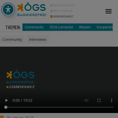
SERVICE-CENTER
RELAY-SERVICE
GEBÄRDENWELT
Info Cor
Über uns
THEMEN:
Community
ÖGS-Lernecke
Wissen
Kooperation
Community
,
Interviews
29. Januar 2025