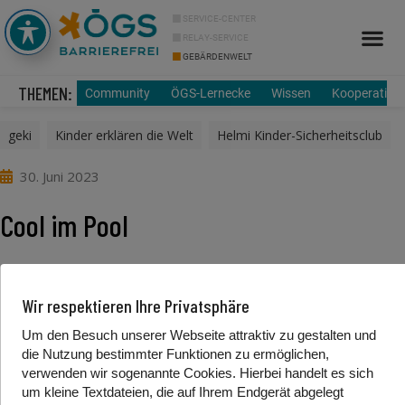
SERVICE-CENTER
RELAY-SERVICE
GEBÄRDENWELT
Info Cor
Über uns
THEMEN:
Community
ÖGS-Lernecke
Wissen
Kooperation
geki
,
Kinder erklären die Welt
,
Helmi Kinder-Sicherheitsclub
30. Juni 2023
Cool im Pool
Foto/Video Credits: Helmi Sicherheitsclub in ÖGS / ORF /
Wir respektieren Ihre Privatsphäre
Kinderhände / Kuratorium für Verkehrssicherheit
Um den Besuch unserer Webseite attraktiv zu gestalten und
Beitrag teilen
die Nutzung bestimmter Funktionen zu ermöglichen,
verwenden wir sogenannte Cookies. Hierbei handelt es sich
um kleine Textdateien, die auf Ihrem Endgerät abgelegt