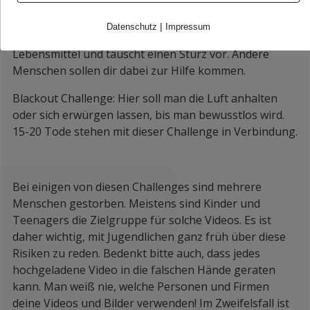
werden, was für die Lungen schädlich sein kann.
|
Datenschutz
Impressum
Gallon smashing: Man zerstört absichtlich
Lebensmittel und täuscht einen Sturz vor. Andere
Menschen sollen dir dabei zur Hilfe kommen.
Blackout Challenge: Hier soll man die Luft anhalten
oder sich erwürgen lassen, bis man bewusstlos wird.
15-20 Tode stehen mit dieser Challenge in Verbindung.
Bei einigen von diesen Challenges sind mehrere
Menschen gestorben. Meistens sind Kinder und
Teenagers die Zielgruppe für solche Videos. Es ist
daher wichtig, mit Jugendlichen ganz früh über diese
Risiken zu reden. Bedenkt bitte auch, dass jedes
hochgeladene Video in die falschen Hände geraten
kann. Man weiß nie, welche Personen und Firmen
deine Videos und Bilder verwenden! Im Zweifelsfall ist