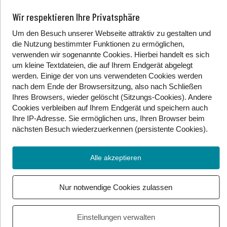
Videos aufzunehmen und zu verbreiten. Die jeweiligen
Wir respektieren Ihre Privatsphäre
Algorithmen erkennen Trends und verbreiten sie
automatisch weiter, um mehr Aufmerksamkeit und
Um den Besuch unserer Webseite attraktiv zu gestalten und
Views auf der Plattform zu generieren. Dabei wird
die Nutzung bestimmter Funktionen zu ermöglichen,
ignoriert, ob die Inhalte gefährlich sein können.
verwenden wir sogenannte Cookies. Hierbei handelt es sich
um kleine Textdateien, die auf Ihrem Endgerät abgelegt
Marketing-Firmen entwerfen gerne Challenges, um
werden. Einige der von uns verwendeten Cookies werden
Aufmerksamkeit für neue Produkte, wie. z.B. Filme, zu
nach dem Ende der Browsersitzung, also nach Schließen
generieren. Hier sind einige Beispiele von Challenges,
Ihres Browsers, wieder gelöscht (Sitzungs-Cookies). Andere
die es tatsächlich gegeben hat:
Cookies
verbleiben auf Ihrem Endgerät
und speichern auch
Ihre IP-Adresse. Sie
ermöglichen uns, Ihren Browser beim
nächsten Besuch wiederzuerkennen (persistente Cookies)
.
Hot Pepper Challenge: scharfes Essen kann starke
Bauchschmerzen und sogar allergische Reaktionen
Alle akzeptieren
verursachen.
Nur notwendige Cookies zulassen
Sunburn Art: Was zunächst lustig aussieht, kann sehr
schnell zu Hautkrebs führen!
Einstellungen verwalten
Cinnamon Challenge: Zimt kann leicht eingeatmet